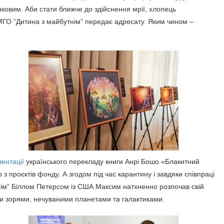
ковим. Аби стати ближче до здійснення мрії, хлопець
 МГО “Дитина з майбутнім” передає адресату. Яким чином –
зентації
українського перекладу книги Анрі Бошо «Блакитний
 з проєктів фонду. А згодом під час карантину і завдяки співпраці
ім” Біллом Петерсом із США Максим натхненно розпочав свій
ми зорями, нечуваними планетами та галактиками.