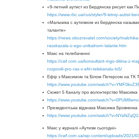
«9-летний аутист из Бердянска рисует как П
https://www.rbc.ua/rus/styler/9-letniy-autist-
«Мальчика с аутизмом из Бердянска называ
таланте»
https://news.obozrevatel.com/society/malchik
rasskazala-o-ego-unikalnom-talante.htm
Макс на телебаченні
https://cwf.com.ua/konsultant-mgo-ditina-z-maj
rozpovili-pro-ras-v-efiri-telekanalu-tv5/
Ефір з Максимом та Білом Петерсом на ТК 
https://www.youtube.com/watch?v=YMF0kvZ3
Сюжет 5 Каналу про волонтерство Максима
https://www.youtube.com/watch?v=0PUM8em
Президентська відзнака Максима Бровченка
https://www.youtube.com/watch?v=NYaNZqQ2
Макс у журналі «Аутизм сьогодні»
https://cwf.com.ua/wp-content/uploads/2021/0