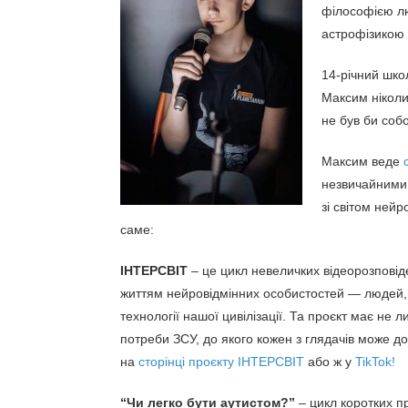
філософією лю
астрофізикою 
14-річний шко
Максим ніколи
не був би соб
Максим веде
незвичайними 
зі світом нейр
саме:
ІНТЕРСВІТ
– це цикл невеличких відеорозпові
життям нейровідмінних особистостей — людей, чи
технології нашої цивілізації. Та проєкт має не 
потреби ЗСУ, до якого кожен з глядачів може д
на
сторінці проєкту ІНТЕРСВІТ
або ж у
TikTok!
“Чи легко бути аутистом?”
– цикл коротких пр