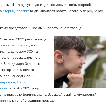
х смаків та відчуттів до моди, космосу й навіть ентропії.
на
сторінці проєкту
та дізнавайтеся багато нового, у першу чергу,
якому представлені “космічні” роботи юного творця.
24 лютого 2022 року хлопець
тавках та проєктах
, а всі
ляє на допомогу ЗСУ та
ю волонтерську діяльність
ни Володимира Зеленського,
нків картини хлопчика
в, першої леді Олени
Залужного
,
Папи
менка
та ін. А у 2024 році
опуляризацію Бердянська на Всеукраїнській та міжнародній
ення культурної спадщини громади.