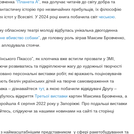
ровченка
“Планета А”
, яка долучає читачів до світу добра та
антастичну історію про незвичайних прибульців, їх філософію
 істот у Всесвіті. У 2024 році книга побачила світ
чеською
.
му обласному театрі молоді відбулась унікальна двогодинна
чне вбивство собаки”
, де головну роль зіграв Максим Бровченко,
а аплодувала стоячи.
ського Пікассо”, як хлопчика вже встигли прозвати у ЗМІ,
ючи розвиватись та підкріплюючи жагу до художньої творчості
вано персональні виставки робіт, які вражають поціновувачів
ають безліч українських дітей на творче самовираження та
авка – дізнавайтеся
тут
, а якою побачили відвідувачі Другу –
дбулось відкриття
Третьої виставки
картин Максима Бровченка, а
 пройшла 4 серпня 2022 року у Запоріжжі. Про подальші виставки
йтесь, слідкуючи за нашими новинами на сайті та сторінці
 з наймасштабнішим представником у сфері ракетобудування та