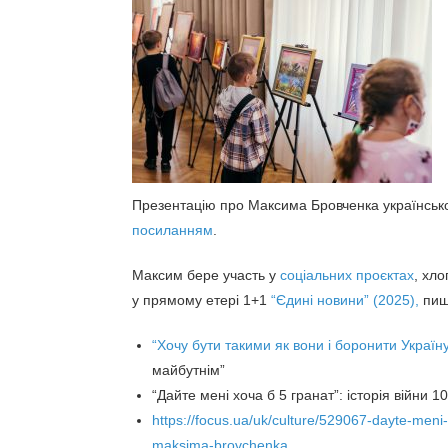
Презентацію про Максима Бровченка українськ
посиланням
.
Максим бере участь у
соціальних проєктах
, хл
у прямому етері 1+1
“Єдині новини” (2025),
пиш
“Хочу бути такими як вони і боронити Україн
майбутнім”
“Дайте мені хоча б 5 гранат”: історія війни
https://focus.ua/uk/culture/529067-dayte-meni
maksima-brovchenka