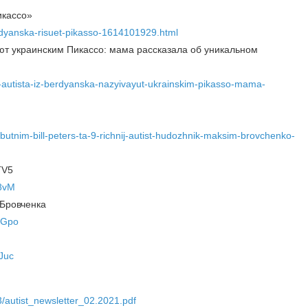
икассо»
berdyanska-risuet-pikasso-1614101929.html
ют украинским Пикассо: мама рассказала об уникальном
a-autista-iz-berdyanska-nazyivayut-ukrainskim-pikasso-mama-
butnim-bill-peters-ta-9-richnij-autist-hudozhnik-maksim-brovchenko-
TV5
8vM
 Бровченка
cGpo
Juc
3/autist_newsletter_02.2021.pdf