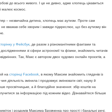
бові до всього живого. І це не дивно, адже хлопець цікавиться
і малює космос.
ляр – незвичайна дитина, хлопець має аутизм. Проте сам
 не вважав себе хворим і завжди підкреслює, що без аутизму він
ою.
сторінку у Фейсбук
, де разом з різноманітними фактами та
дослідженнями зі сфери астрономії та фізики, знайомить читачів
овідмінних. Так, Макс є автором двох чудових онлайн проєктів, а
дей на
сторінці Facebook
, в якому Максим знайомить глядачів із
я діяльність змінила і продовжує змінювати світ, науку й
лише просвітницьке, а й благодійне значення: збір коштів на
олучитися за інформацією під кожним відео. Дізнавайтеся більше
иміток і роздумів Максима Бровченка про прості і банальні речі,