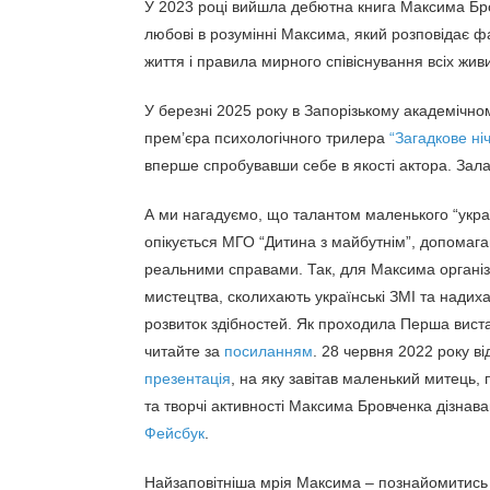
У 2023 році вийшла дебютна книга Максима Б
любові в розумінні Максима, який розповідає ф
життя і правила мирного співіснування всіх живих
У березні 2025 року в Запорізькому академічно
прем’єра психологічного трилера
“Загадкове ні
вперше спробувавши себе в якості актора. Зал
А ми нагадуємо, що талантом маленького “україн
опікується МГО “Дитина з майбутнім”, допомага
реальними справами. Так, для Максима організо
мистецтва, сколихають українські ЗМІ та надих
розвиток здібностей. Як проходила Перша вист
читайте за
посиланням
. 28 червня 2022 року ві
презентація
, на яку завітав маленький митець,
та творчі активності Максима Бровченка дізнава
Фейсбук
.
Найзаповітніша мрія Максима – познайомитись