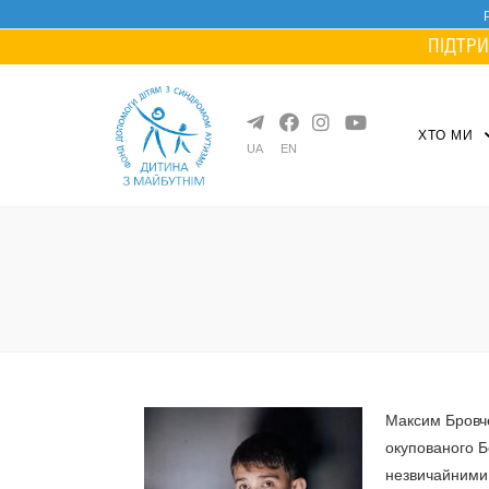
Skip
to
ПІДТРИ
content
ХТО МИ
UA
EN
Максим Бровче
окупованого Б
незвичайними