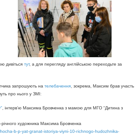
ою дивіться
тут
, а для перегляду англійською переходьте за
опчика запрошують на
телебачення
, зокрема, Максим брав участь
уть про нього у ЗМІ:
у”
, інтервʼю Максима Бровченка з мамою для МГО “Дитина з
 10-річного художника Максима Бровченка
-hocha-b-p-yat-granat-istoriya-viyni-10-richnogo-hudozhnika-