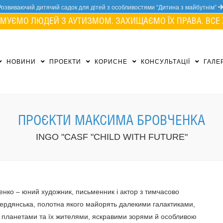
Розвиваючий дитячий садок для дітей з особливостями “Дитина з майбутнім”
МУЄМО ЛЮДЕЙ З АУТИЗМОМ. ЗАХИЩАЄМО ЇХ ПРАВА. ВСЕ 
НОВИНИ
ПРОЕКТИ
КОРИСНЕ
КОНСУЛЬТАЦІЇ
ГАЛЕ
ПРОЄКТИ МАКСИМА БРОВЧЕНКА
INGO "CASF "CHILD WITH FUTURE"
нко – юний художник, письменник і актор з тимчасово
ердянська, полотна якого майорять далекими галактиками,
 планетами та їх жителями, яскравими зорями й особливою