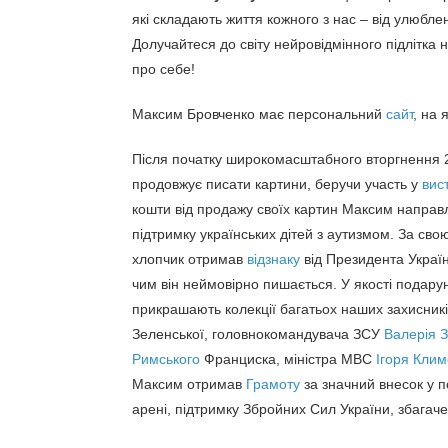
які складають життя кожного з нас – від улюблени
Долучайтеся до світу нейровідмінного підлітка 
про себе!
Максим Бровченко має персональний
сайт
, на 
Після початку широкомасштабного вторгнення 
продовжує писати картини, беручи участь у
вис
кошти від продажу своїх картин Максим направ
підтримку українських дітей з аутизмом. За сво
хлопчик отримав
відзнаку
від Президента Украї
чим він неймовірно пишається. У якості подару
прикрашають колекції багатьох наших захисникі
Зеленської, головнокомандувача ЗСУ
Валерія 
Римського
Франциска, міністра МВС
Ігоря Кли
Максим отримав
Грамоту
за значний внесок у п
арені, підтримку Збройних Сил України, збагач