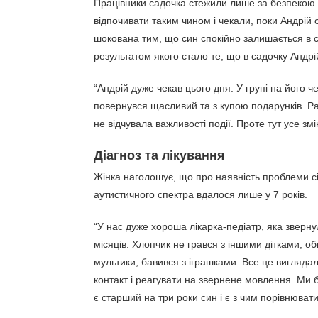
Працівники садочка стежили лише за безпекою 
відпочивати таким чином і чекали, поки Андрій 
шокована тим, що син спокійно залишається в с
результатом якого стало те, що в садочку Андр
“Андрій дуже чекав цього дня. У групі на його 
повернувся щасливий та з купою подарунків. Ран
не відчувала важливості події. Проте тут усе зм
Діагноз та лікування
Жінка наголошує, що про наявність проблеми сі
аутистичного спектра вдалося лише у 7 років.
“У нас дуже хороша лікарка-педіатр, яка зверну
місяців. Хлопчик не грався з іншими дітками, об
мультики, бавився з іграшками. Все це вигляда
контакт і реагувати на звернене мовлення. Ми
є старший на три роки син і є з чим порівнювати