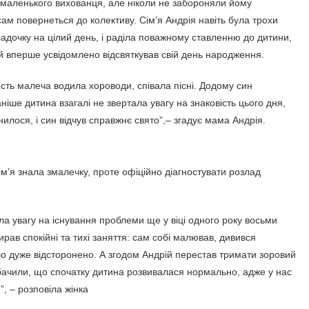
маленького вихованця, але ніколи не забороняли йому
сам повернеться до колективу. Сім’я Андрія навіть була трохи
адочку на цілий день, і раділа поважному ставленню до дитини,
ій вперше усвідомлено відсвяткував свій день народження.
честь малеча водила хороводи, співала пісні. Додому син
іше дитина взагалі не звертала увагу на знаковість цього дня,
інилося, і син відчув справжнє свято”,– згадує мама Андрія.
м’я знала змалечку, проте офіційно діагностувати розлад
ла увагу на існування проблеми ще у віці одного року восьми
ирав спокійні та тихі заняття: сам собі малював, дивився
ло дуже відсторонено. А згодом Андрій перестав тримати зоровий
 бачили, що спочатку дитина розвивалася нормально, адже у нас
”, – розповіла жінка