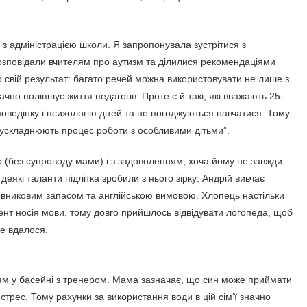
з адміністрацією школи. Я запропонувала зустрітися з
розповідали вчителям про аутизм та ділилися рекомендаціями
о свій результат: багато речей можна використовувати не лише з
но поліпшує життя педагогів. Проте є й такі, які вважають 25-
оведінку і психологію дітей та не погоджуються навчатися. Тому
е ускладнюють процес роботи з особливими дітьми”.
 (без супроводу мами) і з задоволенням, хоча йому не завжди
еякі таланти підлітка зробили з нього зірку: Андрій вивчає
овниковим запасом та англійською вимовою. Хлопець настільки
цент носія мови, тому довго прийшлось відвідувати логопеда, щоб
не вдалося.
ям у басейні з тренером. Мама зазначає, що син може приймати
 стрес. Тому рахунки за використання води в цій сім’ї значно