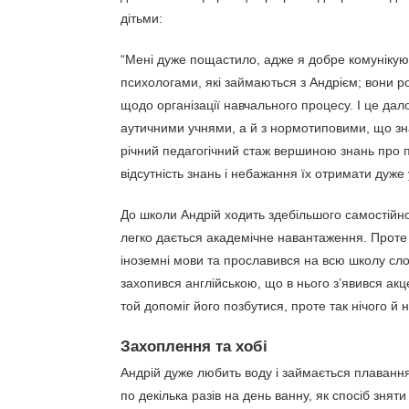
дітьми:
“Мені дуже пощастило, адже я добре комунікую 
психологами, які займаються з Андрієм; вони 
щодо організації навчального процесу. І це дал
аутичними учнями, а й з нормотиповими, що знач
річний педагогічний стаж вершиною знань про п
відсутність знань і небажання їх отримати дуж
До школи Андрій ходить здебільшого самостійно
легко дається академічне навантаження. Проте д
іноземні мови та прославився на всю школу сл
захопився англійською, що в нього з’явився ак
той допоміг його позбутися, проте так нічого й 
Захоплення та хобі
Андрій дуже любить воду і займається плаванн
по декілька разів на день ванну, як спосіб зняти