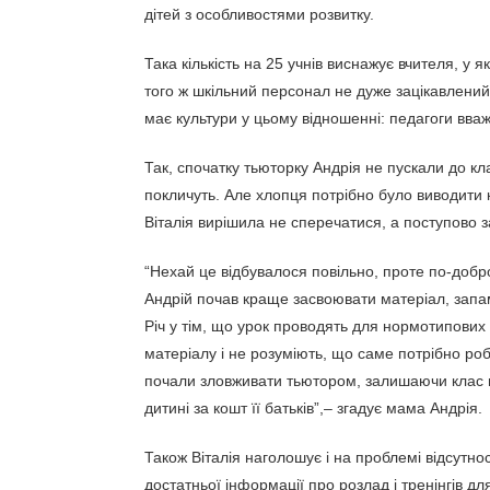
дітей з особливостями розвитку.
Така кількість на 25 учнів виснажує вчителя, у 
того ж шкільний персонал не дуже зацікавлений
має культури у цьому відношенні: педагоги вв
Так, спочатку тьюторку Андрія не пускали до кла
покличуть. Але хлопця потрібно було виводити
Віталія вирішила не сперечатися, а поступово з
“Нехай це відбувалося повільно, проте по-добро
Андрій почав краще засвоювати матеріал, запам
Річ у тім, що урок проводять для нормотипових 
матеріалу і не розуміють, що саме потрібно роб
почали зловживати тьютором, залишаючи клас н
дитині за кошт її батьків”,– згадує мама Андрія.
Також Віталія наголошує і на проблемі відсутнос
достатньої інформації про розлад і тренінгів дл