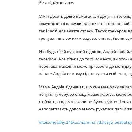
більші, ніж в інших.
Сім’я досить довго намагалася долучити хлопц
комунікативні навички, але нічого з того не вий
так і засіб для зняття стресу. Також тренерові 
тренування з великим задоволенням, і вони сум
Як і будь-який сучасний підліток, Андрій небай
телефон. Але тільки до того моменту, як проки
перенавантаження може призвести до мелтдауну. 
навчає Андрія самому відстежувати свій стан, 
Мама Андрія відзначає, що син має одну унікаль
почуття гумору. Хлопець жваво жартує, може ро
люблять, а вдома ніколи не буває сумно. І хоча
наполегливість допомагають рухатися далі й ж
https://healthy.24tv.ua/nam-ne-vdalosya-pozbutis