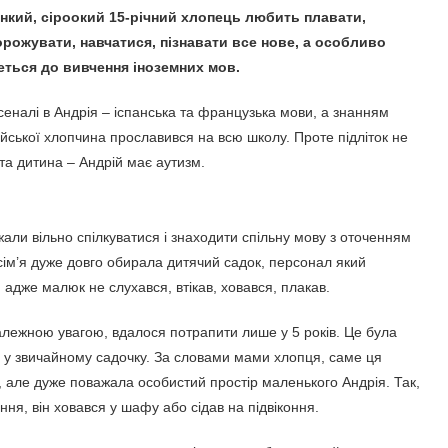
нкий, сіроокий 15-річний хлопець любить плавати,
рожувати, навчатися, пізнавати все нове, а особливо
еться до вивчення іноземних мов.
сеналі в Андрія – іспанська та французька мови, а знанням
ійської хлопчина прославився на всю школу. Проте підліток не
та дитина – Андрій має аутизм.
али вільно спілкуватися і знаходити спільну мову з оточенням
 сім’я дуже довго обирала дитячий садок, персонал який
 адже малюк не слухався, втікав, ховався, плакав.
алежною увагою, вдалося потрапити лише у 5 років. Це була
ти у звичайному садочку. За словами мами хлопця, саме ця
, але дуже поважала особистий простір маленького Андрія. Так,
ня, він ховався у шафу або сідав на підвіконня.