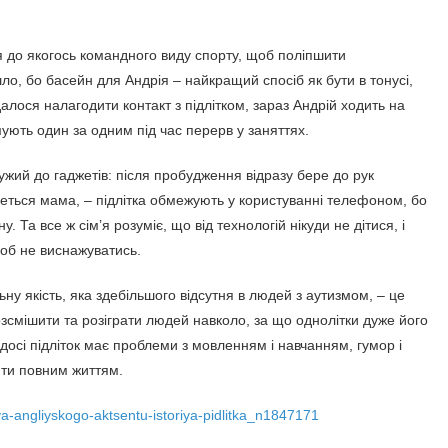
я до якогось командного виду спорту, щоб поліпшити
шло, бо басейн для Андрія – найкращий спосіб як бути в тонусі,
вдалося налагодити контакт з підлітком, зараз Андрій ходить на
ують один за одним під час перерв у заняттях.
дужий до гаджетів: після пробудження відразу бере до рук
неться мама, – підлітка обмежують у користуванні телефоном, бо
Та все ж сім’я розуміє, що від технологій нікуди не дітися, і
щоб не виснажуватись.
ну якість, яка здебільшого відсутня в людей з аутизмом, – це
зсмішити та розіграти людей навколо, за що однолітки дуже його
 досі підліток має проблеми з мовленням і навчанням, гумор і
ити повним життям.
ya-angliyskogo-aktsentu-istoriya-pidlitka_n1847171