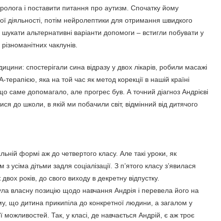
ролога і поставити питання про аутизм. Спочатку йому
ої діяльності, потім нейролептики для отримання швидкого
ли шукати альтернативні варіанти допомоги – встигли побувати у
 різноманітних чаклунів.
ицини: спостерігали сина відразу у двох лікарів, робили масажі
терапією, яка на той час як метод корекції в нашій країні
що саме допомагало, але прогрес був. А точний діагноз Андрієві
ися до школи, в якій ми побачили світ, відмінний від дитячого
льній формі аж до четвертого класу. Але такі уроки, як
 з усіма дітьми задля соціалізації. З п’ятого класу з’явилася
вох років, до свого виходу в декретну відпустку.
ула власну позицію щодо навчання Андрія і перевела його на
у, що дитина прикипіла до конкретної людини, а загалом у
 можливостей. Так, у класі, де навчається Андрій, є аж троє