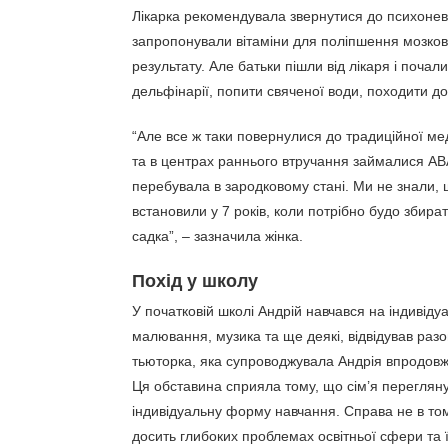
Лікарка рекомендувала звернутися до психонев
запропонували вітаміни для поліпшення мозков
результату. Але батьки пішли від лікаря і поча
дельфінарії, попити свяченої води, походити до
“Але все ж таки повернулися до традиційної мед
та в центрах раннього втручання займалися АВА-
перебувала в зародковому стані. Ми не знали, 
встановили у 7 років, коли потрібно будо збират
садка”, – зазначила жінка.
Похід у школу
У початковій школі Андрій навчався на індивідуа
малювання, музика та ще деякі, відвідував разом
тьюторка, яка супроводжувала Андрія впродовж д
Ця обставина сприяла тому, що сім’я переглян
індивідуальну форму навчання. Справа не в том
досить глибоких проблемах освітньої сфери та її