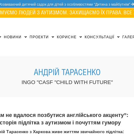
Розвиваючий дитячий садок для дітей з особливостями “Дитина з майбутнім”
МУЄМО ЛЮДЕЙ З АУТИЗМОМ. ЗАХИЩАЄМО ЇХ ПРАВА. ВСЕ 
НОВИНИ
ПРОЕКТИ
КОРИСНЕ
КОНСУЛЬТАЦІЇ
ГАЛЕ
АНДРІЙ ТАРАСЕНКО
INGO "CASF "CHILD WITH FUTURE"
м не вдалося позбутися англійського акценту”:
історія підлітка з аутизмом і почуттям гумору
ій Тарасенко з Харкова живе життям звичайного підлітка: