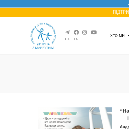
Skip
to
ПІДТРИ
content
ХТО МИ
UA
EN
“На
Андр