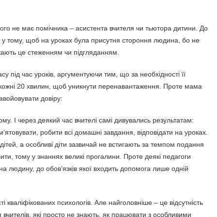
якого не має помічника – асистента вчителя чи тьютора дитини. До
 у тому, щоб на уроках була присутня стороння людина, бо не
ажають це стеженням чи підгляданням.
су під час уроків, аргументуючи тим, що за необхідності її
 кожні 20 хвилин, щоб уникнути перенавантаження. Проте мама
авойовувати довіру:
му. І через деякий час вчителі самі дивувались результатам:
’ятовувати, робити всі домашні завдання, відповідати на уроках.
дітей, а особливі діти зазвичай не встигають за темпом подання
ити, тому у знаннях великі прогалини. Проте деякі педагоги
а людину, до обов’язків якої входить допомога лише одній
ті кваліфікованих психологів. Але найголовніше – це відсутність
я вчителів, які просто не знають, як працювати з особливими