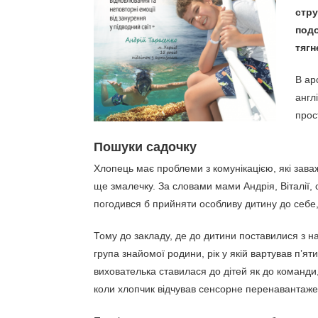
стру
подо
тягн
В ар
англ
прос
Пошуки садочку
Хлопець має проблеми з комунікацією, які заваж
ще змалечку. За словами мами Андрія, Віталії,
погодився б прийняти особливу дитину до себе,
Тому до закладу, де до дитини поставилися з н
група знайомої родини, рік у якій вартував п’я
вихователька ставилася до дітей як до команди
коли хлопчик відчував сенсорне перенавантажен