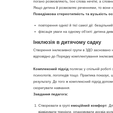
погано розмовляють, їхні слова нечіткі, а словн
Якщо дитина й розмовляє реченнями, то вони не 
Поведінкова стереотипність та вузькість ос
повторення однієї й тієї самої дії: безціль
фіксація уваги на одному об’єкті: дитина див
Інклюзія в дитячому садку
Створення інклюзивної групи в ЗДО засновано 
відповідно до Порядку комплектування інклюзив
Комплексний підхід
полягає у спільній роботі
психологів, логопедів тощо. Практика показує, 
результату. До того ж комплексний підхід допомо
скоригувати навчання.
Завдання педагога:
Створювати в групі
емоційний комфорт
. Д
відвідувати тренінги, опановувати досвід кол