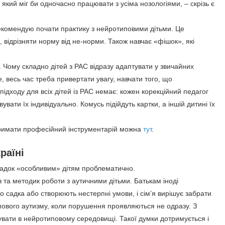
який міг би одночасно працювати з усіма нозологіями, – скрізь є
екомендую почати практику з нейротиповими дітьми. Це
, відрізняти норму від не-норми. Також навчає «фішок», які
сть. Чому складно дітей з РАС відразу адаптувати у звичайних
 весь час треба привертати увагу, навчати того, що
ідходу для всіх дітей із РАС немає: кожен корекційний педагог
вати їх індивідуально. Комусь підійдуть картки, а іншій дитині їх
тримати професійний інструментарій можна
тут
.
раїні
тсадок «особливим» дітям проблематично.
 та методик роботи з аутичними дітьми. Батькам іноді
о садка або створюють нестерпні умови, і сім’я вирішує забрати
типового аутизму, коли порушення проявляються не одразу. З
ебувати в нейротиповому середовищі. Такої думки дотримується і