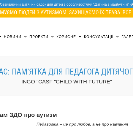
Розвиваючий дитячий садок для дітей з особливостями “Дитина з майбутнім”
МУЄМО ЛЮДЕЙ З АУТИЗМОМ. ЗАХИЩАЄМО ЇХ ПРАВА. ВСЕ 
НОВИНИ
ПРОЕКТИ
КОРИСНЕ
КОНСУЛЬТАЦІЇ
ГАЛЕ
РАС: ПАМ’ЯТКА ДЛЯ ПЕДАГОГА ДИТЯЧО
INGO "CASF "CHILD WITH FUTURE"
гам ЗДО про аутизм
Педагогіка – це про любов, а не про навчання