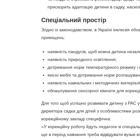
прискорить адаптацію дитини в садку, наскі
Спеціальний простір
Згідно із законодавством, в Україні інклюзія о
приміщень:
наявність пандусів, щоб кожна дитина незал
наявність природного освітлення;
дотримання норм температурного режиму і в
якісні меблі та дотримання норм розташуванн
наявність навчальних і методичних матеріал
облаштування сенсорної кімнати для корекці
Для того щоб успішно розвивати дитину з РАС у 
директора садка для дітей з особливостями роз
корекційному закладі специфічна:
«У корекційну роботу йдуть педагоги зі спеціа
ще в період навчання треба відвідувати вузькі 