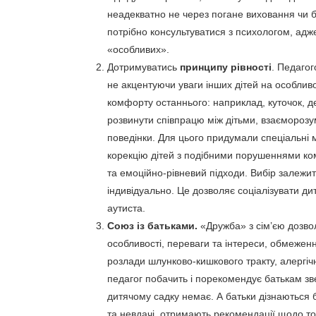
неадекватно не через погане виховання чи ба
потрібно консультуватися з психологом, адж
«особливих».
Дотримуватись
принципу рівності
. Педагог
не акцентуючи уваги інших дітей на особли
комфорту останнього: наприклад, куточок, де
розвинути співпрацю між дітьми, взаєморозу
поведінки. Для цього придумали спеціальн
корекцію дітей з подібними порушеннями ко
та емоційно-рівневий підходи. Вибір залежит
індивідуально. Це дозволяє соціалізувати д
аутиста.
Союз із батьками.
«Дружба» з сім’єю дозвол
особливості, переваги та інтереси, обмеженн
розлади шлунково-кишкового тракту, алергічн
педагог побачить і порекомендує батькам зве
дитячому садку немає. А батьки дізнаються б
та невдачі, отримають рекомендації щодо то