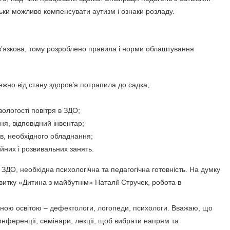
льки можливо компенсувати аутизм і ознаки розладу.
бов’язкова, тому розроблено правила і норми облаштування
ежно від стану здоров’я потрапила до садка;
ологості повітря в ЗДО;
я, відповідний інвентар;
ів, необхідного обладнання;
йних і розвивальних занять.
ЗДО, необхідна психологічна та педагогічна готовність. На думку
витку «Дитина з майбутнім» Наталії Стручек, робота в
льною освітою – дефектологи, логопеди, психологи. Вважаю, що
конференції, семінари, лекції, щоб вибрати напрям та