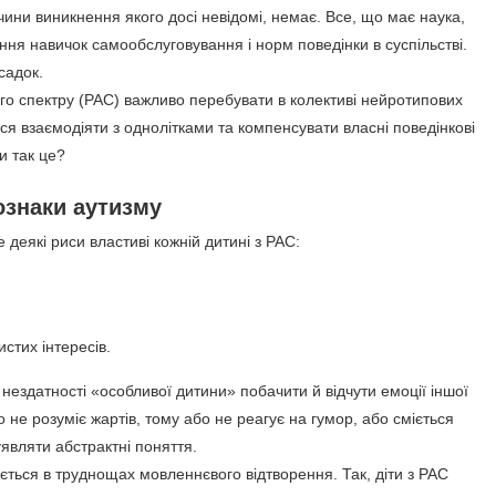
ичини виникнення якого досі невідомі, немає. Все, що має наука,
ння навичок самообслуговування і норм поведінки в суспільстві.
садок.
го спектру (РАС) важливо перебувати в колективі нейротипових
ся взаємодіяти з однолітками та компенсувати власні поведінкові
и так це?
ознаки аутизму
 деякі риси властиві кожній дитині з РАС:
истих інтересів.
нездатності «особливої дитини» побачити й відчути емоції іншої
 не розуміє жартів, тому або не реагує на гумор, або сміється
являти абстрактні поняття.
ться в труднощах мовленнєвого відтворення. Так, діти з РАС