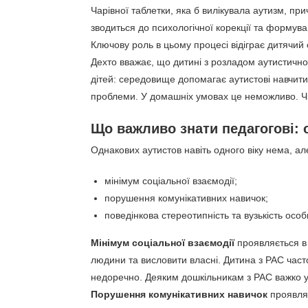
Чарівної таблетки, яка б вилікувала аутизм, пр
зводиться до психологічної корекції та формува
Ключову роль в цьому процесі відіграє дитячий 
Дехто вважає, що дитині з розладом аутистично
дітей: середовище допомагає аутистові навчити
проблеми. У домашніх умовах це неможливо. Ч
Що важливо знати педагогові: 
Однакових аутистов навіть одного віку нема, але
мінімум соціальної взаємодії;
порушення комунікативних навичок;
поведінкова стереотипність та вузькість особ
Мінімум соціальної взаємодії
проявляється в 
людини та висловити власні. Дитина з РАС часто
недоречно. Деяким дошкільникам з РАС важко у
Порушення комунікативних навичок
проявляє