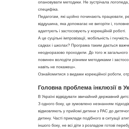
опановувати методики. Не зустрічала логопеда, 
специфіка.
Педагогам, які щойно починають працювати, р
віддушина, яка допомагає не вигоріти і, головне
адаптують і застосовують у корекційній роботі.
А це суцільні імпровізації, мобільність і гнучкі
садках і школах? Програма таким дається важче,
неодноразово проходили. До того ж загального п
повинен володіти різними методиками і застосову
навіть не покажеш».
Ознайомитися з видами корекційної роботи, о
Головна проблема інклюзії в Ук
В Україні відвідувати звичайний державний ди
З одного боку, це зумовлено незнанням підходів
відмовляють у прийомі дитини з РАС до дитячог
дитину. Часті приклади подібного в ситуації а
іншого боку, не всі діти з розладом готові пер