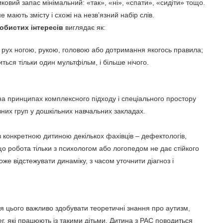
иковий запас мінімальний: «так», «ні», «спати», «сидіти» тощо.
мають змісту і схожі на незв’язний набір слів.
обистих інтересів
виглядає як:
ний рух ногою, рукою, головою або дотримання якогось правила;
иться тільки один мультфільм, і більше нічого.
на принципах комплексного підходу і спеціального простору
них груп у дошкільних навчальних закладах.
 з конкретною дитиною декількох фахівців – дефектологів,
що робота тільки з психологом або логопедом не дає стійкого
же відстежувати динаміку, з часом уточнити діагноз і
ля цього важливо здобувати теоретичні знання про аутизм,
ег, які працюють із такими дітьми. Дитина з РАС поводиться