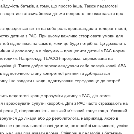
йдужість батьків, а тому, що просто інша. Також педагогові
е впоратися зі звичайними дітьми непросто, що вже казати про
ові доведеться взяти на себе роль пропагандиста толерантності,
востях дитини з РАС. При цьому важливо створювати умови для
 той відпочиває на самоті, коли це буде потрібно. Це дозволить
міння й допомогу, а в підсумку – прищепити дитині з РАС норми
і методики. Наприклад, TEACCH-програма, спрямована на
мунікації. Також добре зарекомендували себе поведінковий АВА
ь від поточного стану конкретної дитини та добирається
итину і не завдати шкоди, адаптувавши середовище до потреб
ить педагогові краще зрозуміти дитину з РАС, дізнатися
я і враховувати супутні хвороби. Діти з РАС часто страждають на
і реакції, гіперактивність, низький м’язовий тонус тощо. Уважний
рнутися до лікаря або до реабілітолога, наприклад, якого в
ільше про схильності своєї дитини, потенційні можливості, успіхи
го, над чим працювати вдома. Співпраця педагогів з батьками