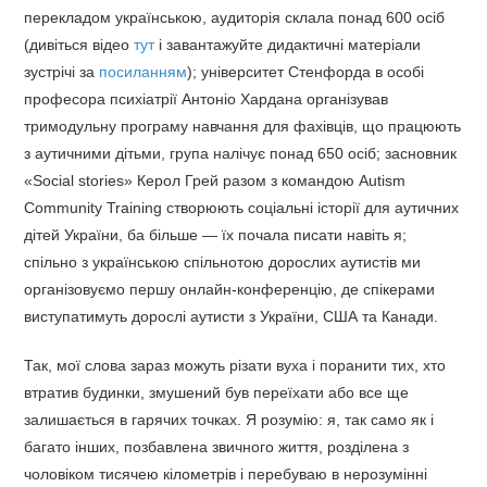
перекладом українською, аудиторія склала понад 600 осіб
(дивіться відео
тут
і завантажуйте дидактичні матеріали
зустрічі за
посиланням
); університет Стенфорда в особі
професора психіатрії Антоніо Хардана організував
тримодульну програму навчання для фахівців, що працюють
з аутичними дітьми, група налічує понад 650 осіб; засновник
«Social stories» Керол Грей разом з командою Autism
Community Training створюють соціальні історії для аутичних
дітей України, ба більше — їх почала писати навіть я;
спільно з українською спільнотою дорослих аутистів ми
організовуємо першу онлайн-конференцію, де спікерами
виступатимуть дорослі аутисти з України, США та Канади.
Так, мої слова зараз можуть різати вуха і поранити тих, хто
втратив будинки, змушений був переїхати або все ще
залишається в гарячих точках. Я розумію: я, так само як і
багато інших, позбавлена звичного життя, розділена з
чоловіком тисячею кілометрів і перебуваю в нерозумінні