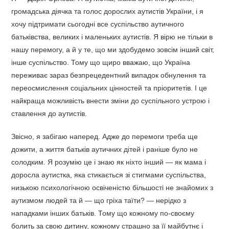
громадська діячка та голос дорослих аутистів України, і я
хочу підтримати сьогодні все суспільство аутичного
батьківства, великих і маленьких аутистів. Я вірю не тільки в
нашу перемогу, а й у те, що ми здобудемо зовсім інший світ,
інше суспільство. Тому що щиро вважаю, що Україна
переживає зараз безпрецедентний випадок обнулення та
переосмислення соціальних цінностей та пріоритетів. І це
найкраща можливість внести зміни до суспільного устрою і
ставлення до аутистів.
Звісно, я забігаю наперед. Адже до перемоги треба ще
дожити, а життя батьків аутичних дітей і раніше було не
солодким. Я розумію це і знаю як ніхто інший — як мама і
доросла аутистка, яка стикається зі стигмами суспільства,
низькою психологічною освіченістю більшості не знайомих з
аутизмом людей та й — що гріха таїти? — нерідко з
нападками інших батьків. Тому що кожному по-своєму
болить за свою дитину, кожному страшно за її майбутнє і