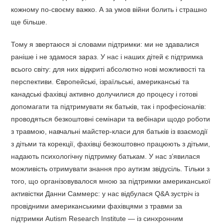
кожному по-своєму важко. А за умов війни болить і страшно
ще більше.
Тому я звертаюся зі словами підтримки: ми не здавалися
раніше і не здамося зараз. У нас і наших дітей є підтримка
всього світу: для них відкриті абсолютно нові можливості та
перспективи. Європейські, ізраїльські, американські та
канадські фахівці активно долучилися до процесу і готові
допомагати та підтримувати як батьків, так і професіоналів:
проводяться безкоштовні семінари та вебінари щодо роботи
з травмою, навчальні майстер-класи для батьків із взаємодії
з дітьми та корекції, фахівці безкоштовно працюють з дітьми,
надають психологічну підтримку батькам. У нас з’явилася
можливість отримувати знання про аутизм звідусіль. Тільки з
того, що організовувалося мною за підтримки американської
активістки Данни Саммерс: у нас відбулася Q&A зустріч із
провідними американськими фахівцями з травми за
підтримки Autism Research Institute — із синхронним