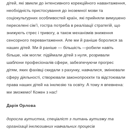
дітей, які звикли до інтенсивного корекційного навантаження,
необхідність пристосування до іноземної мови та
соціокультурних особливостей країн, які прийняли вимушено
переселені сім’ї, гостра потреба в реалізації стратегій, що
знижують стрес і тривогу, а також механізмів зниження
сенсорного перевантаження. Але ми й раніше боролися за
наших дітей. Ми й раніше — більшість —робили навіть
більше, ніж могли: підіймали дітей з нуля, розривали
шаблони професіоналів сфери, забезпечуючи прогрес
дітям, яких фахівці скидали з рахунку, навчалися, змінювали
сферу діяльності, створювали законопроєкти та відстоювали
права наших дітей на інклюзію та освіту. А тому я впевнена:
ми зможемо! Кожен з нас!
Дарія Орлова
доросла аутистка, спеціаліст з питань аутизму та
організації інклюзивних навчальних процесів