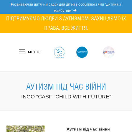
Skip
Розвиваючий дитячий садок для дітей з особливостями “Дитина з
to
майбутнім”
content
ПІДТРИМУЄМО ЛЮДЕЙ З АУТИЗМОМ. ЗАХИЩАЄМО ЇХ
ПРАВА. ВСЕ ЖИТТЯ.
МЕНЮ
АУТИЗМ ПІД ЧАС ВІЙНИ
INGO "CASF "CHILD WITH FUTURE"
Аутизм під час війни