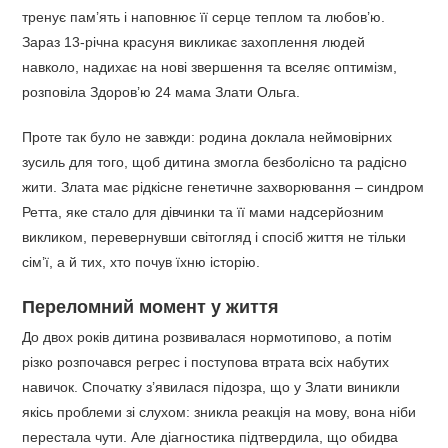
тренує пам’ять і наповнює її серце теплом та любов’ю.
Зараз 13-річна красуня викликає захоплення людей
навколо, надихає на нові звершення та вселяє оптимізм,
розповіла Здоров’ю 24 мама Злати Ольга.
Проте так було не завжди: родина доклала неймовірних
зусиль для того, щоб дитина змогла безболісно та радісно
жити. Злата має рідкісне генетичне захворювання – синдром
Ретта, яке стало для дівчинки та її мами надсерйозним
викликом, перевернувши світогляд і спосіб життя не тільки
сім’ї, а й тих, хто почув їхню історію.
Переломний момент у життя
До двох років дитина розвивалася нормотипово, а потім
різко розпочався регрес і поступова втрата всіх набутих
навичок. Спочатку з’явилася підозра, що у Злати виникли
якісь проблеми зі слухом: зникла реакція на мову, вона ніби
перестала чути. Але діагностика підтвердила, що обидва