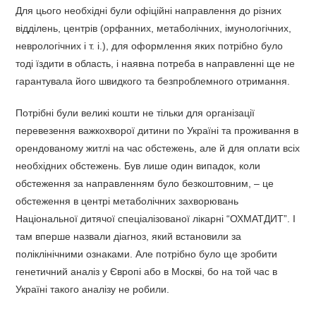
Для цього необхідні були офіційні направлення до різних
відділень, центрів (орфанних, метаболічних, імунологічних,
неврологічних і т. і.), для оформлення яких потрібно було
тоді їздити в область, і наявна потреба в направленні ще не
гарантувала його швидкого та безпроблемного отримання.
Потрібні були великі кошти не тільки для організації
перевезення важкохворої дитини по Україні та проживання в
орендованому житлі на час обстежень, але й для оплати всіх
необхідних обстежень. Був лише один випадок, коли
обстеження за направленням було безкоштовним, – це
обстеження в центрі метаболічних захворювань
Національної дитячої спеціалізованої лікарні “ОХМАТДИТ”. І
там вперше назвали діагноз, який встановили за
поліклінічними ознаками. Але потрібно було ще зробити
генетичний аналіз у Європі або в Москві, бо на той час в
Україні такого аналізу не робили.