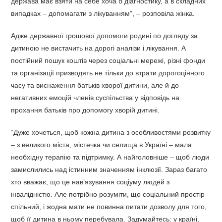
держава має взяти на себе хоча б діагностику, а в складних
випадках – допомагати з лікуванням”, – розповіла жінка.
Адже державної грошової допомоги родині по догляду за
дитиною не вистачить на дорогі аналізи і лікування. А
постійний пошук коштів через соціальні мережі, різні фонди
та організації призводять не тільки до втрати дорогоцінного
часу та виснаження батьків хворої дитини, але й до
негативних емоцій членів суспільства у відповідь на
прохання батьків про допомогу хворій дитині.
“Дуже хочеться, щоб кожна дитина з особливостями розвитку
– з великого міста, містечка чи селища в Україні – мала
необхідну терапію та підтримку. А найголовніше – щоб люди
замислились над істинним значенням інклюзії. Зараз багато
хто вважає, що це нав’язування соціуму людей з
інвалідністю. Але потрібно розуміти, що соціальний простір –
спільний, і жодна мати не повинна питати дозволу для того,
щоб її дитина в ньому перебувала. Задумайтесь: у країні,