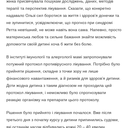
жінка присвячувала пошукам досліджень, даних, методів
терапії та перспектив лікування. Сказати, що конкретно
надавало Ользі сил боротися за життя і здоров’я донечки та
не зупинитися, усвідомлюючи, що прогноз при синдромі
Ретта невтішний, не може навіть вона сама. Напевно, просто
материнська любов та сильне бажання знайти можливість
допомогти своїй дитині хоча б жити без болю.
В інституті імунології та алергології мамі запропонували
потужний протокол противірусного лікування. Потрібно було
прийняти рішення, складне з точки зору не лише
фінансового навантаження, а й ризиків для здоров’я дитини.
Доти жодна дитина з таким діагнозом не проходила цей
протокол лікування, і неможливо було спрогнозувати
реакцію організму на препарати цього протоколу.
Рішення було прийнято і лікування почалося. Вже після
третього дня з початку курсу у дитини припинились судоми,
які останнім часом відбувались кожні 20 – 40 хвилин