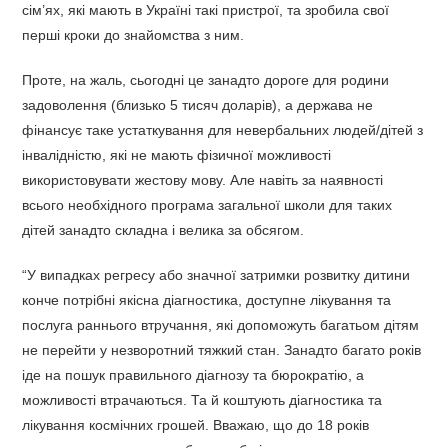
сім’ях, які мають в Україні такі пристрої, та зробила свої
перші кроки до знайомства з ним.
Проте, на жаль, сьогодні це занадто дороге для родини
задоволення (близько 5 тисяч доларів), а держава не
фінансує таке устаткування для невербальних людей/дітей з
інвалідністю, які не мають фізичної можливості
використовувати жестову мову. Але навіть за наявності
всього необхідного програма загальної школи для таких
дітей занадто складна і велика за обсягом.
“У випадках регресу або значної затримки розвитку дитини
конче потрібні якісна діагностика, доступне лікування та
послуга раннього втручання, які допоможуть багатьом дітям
не перейти у незворотний тяжкий стан. Занадто багато років
іде на пошук правильного діагнозу та бюрократію, а
можливості втрачаються. Та й коштують діагностика та
лікування космічних грошей. Вважаю, що до 18 років