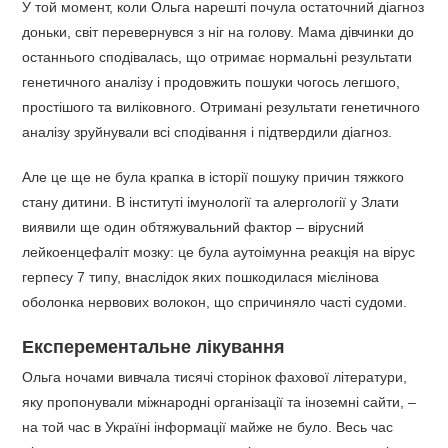
У той момент, коли Ольга нарешті почула остаточний діагноз
доньки, світ перевернувся з ніг на голову. Мама дівчинки до
останнього сподівалась, що отримає нормальні результати
генетичного аналізу і продовжить пошуки чогось легшого,
простішого та виліковного. Отримані результати генетичного
аналізу зруйнували всі сподівання і підтвердили діагноз.
Але це ще не була крапка в історії пошуку причин тяжкого
стану дитини. В інституті імунології та алергології у Злати
виявили ще один обтяжувальний фактор – вірусний
лейкоенцефаліт мозку: це була аутоімунна реакція на вірус
герпесу 7 типу, внаслідок яких пошкодилася мієлінова
оболонка нервових волокон, що спричиняло часті судоми.
Експерементальне лікування
Ольга ночами вивчала тисячі сторінок фахової літератури,
яку пропонували міжнародні організації та іноземні сайти, –
на той час в Україні інформації майже не було. Весь час