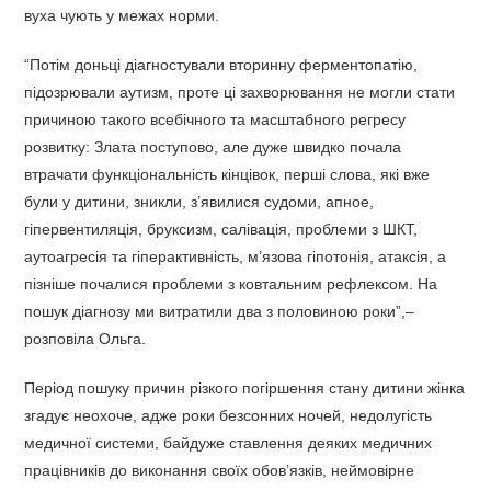
вуха чують у межах норми.
“Потім доньці діагностували вторинну ферментопатію,
підозрювали аутизм, проте ці захворювання не могли стати
причиною такого всебічного та масштабного регресу
розвитку: Злата поступово, але дуже швидко почала
втрачати функціональність кінцівок, перші слова, які вже
були у дитини, зникли, з’явилися судоми, апное,
гіпервентиляція, бруксизм, салівація, проблеми з ШКТ,
аутоагресія та гіперактивність, м’язова гіпотонія, атаксія, а
пізніше почалися проблеми з ковтальним рефлексом. На
пошук діагнозу ми витратили два з половиною роки”,–
розповіла Ольга.
Період пошуку причин різкого погіршення стану дитини жінка
згадує неохоче, адже роки безсонних ночей, недолугість
медичної системи, байдуже ставлення деяких медичних
працівників до виконання своїх обов’язків, неймовірне