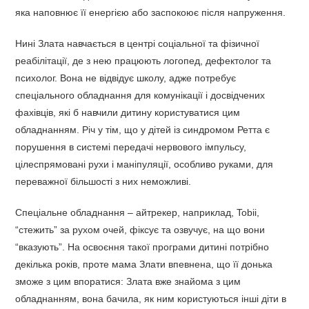
яка наповнює її енергією або заспокоює після напруження.
Нині Злата навчається в центрі соціальної та фізичної
реабілітації, де з нею працюють логопед, дефектолог та
психолог. Вона не відвідує школу, адже потребує
спеціального обладнання для комунікації і досвідчених
фахівців, які б навчили дитину користуватися цим
обладнанням. Річ у тім, що у дітей із синдромом Ретта є
порушення в системі передачі нервового імпульсу,
цілеспрямовані рухи і маніпуляції, особливо руками, для
переважної більшості з них неможливі.
Спеціальне обладнання – айтрекер, наприклад, Tobii,
“стежить” за рухом очей, фіксує та озвучує, на що вони
“вказують”. На освоєння такої програми дитині потрібно
декілька років, проте мама Злати впевнена, що її донька
зможе з цим впоратися: Злата вже знайома з цим
обладнанням, вона бачила, як ним користуються інші діти в