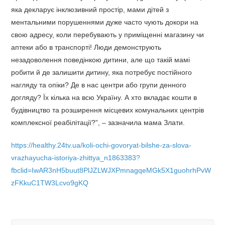
яка декларує інклюзивний простір, мами дітей з
ментальними порушеннями дуже часто чують докори на
свою адресу, коли перебувають у приміщенні магазину чи
аптеки або в транспорті! Люди демонструють
незадоволення поведінкою дитини, але що такій мамі
робити й де залишити дитину, яка потребує постійного
нагляду та опіки? Де в нас центри або групи денного
догляду? Їх кілька на всю Україну. А хто вкладає кошти в
будівництво та розширення місцевих комунальних центрів
комплексної реабілітації?”, – зазначила мама Злати.
https://healthy.24tv.ua/koli-ochi-govoryat-bilshe-za-slova-
vrazhayucha-istoriya-zhittya_n1863383?
fbclid=IwAR3nH5buut8PlJZLWJXPmnagqeMGk5X1guohrhPvW
zFKkuC1TW3Lcvo9gKQ
Search