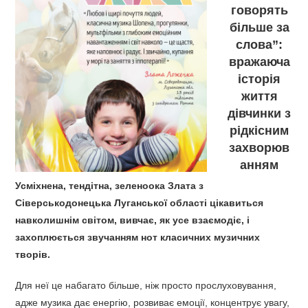
говорять
більше за
слова”:
вражаюча
історія
життя
дівчинки з
рідкісним
захворюв
анням
Усміхнена, тендітна, зеленоока Злата з
Сіверськодонецька Луганської області цікавиться
навколишнім світом, вивчає, як усе взаємодіє, і
захоплюється звучанням нот класичних музичних
творів.
Для неї це набагато більше, ніж просто прослуховування,
адже музика дає енергію, розвиває емоції, концентрує увагу,