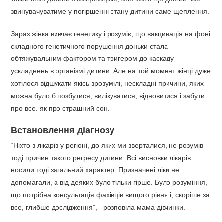
звинувачуватиме у погіршенні стану дитини саме щеплення.
Зараз жінка вивчає генетику і розуміє, що вакцинація на фоні
складного генетичного порушення доньки стала
обтяжувальним фактором та тригером до каскаду
ускладнень в організмі дитини. Але на той момент жінці дуже
хотілося відшукати якісь зрозумілі, нескладні причини, яких
можна було б позбутися, вилікуватися, відновитися і забути
про все, як про страшний сон.
Встановлення діагнозу
“Ніхто з лікарів у регіоні, до яких ми зверталися, не розумів
тоді причин такого регресу дитини. Всі висновки лікарів
носили тоді загальний характер. Призначені ліки не
допомагали, а від деяких було тільки гірше. Було розуміння,
що потрібна консультація фахівців вищого рівня і, скоріше за
все, глибше дослідження”,– розповіла мама дівчинки.