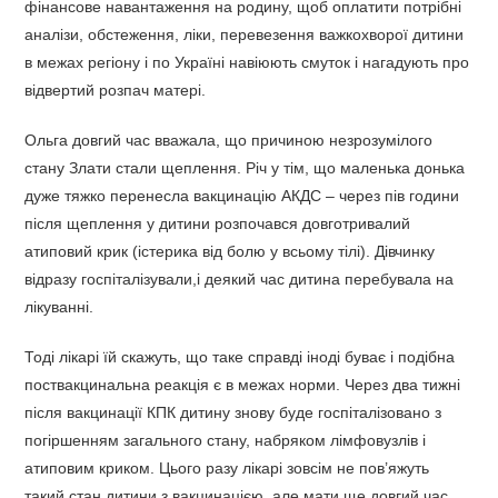
фінансове навантаження на родину, щоб оплатити потрібні
аналізи, обстеження, ліки, перевезення важкохворої дитини
в межах регіону і по Україні навіюють смуток і нагадують про
відвертий розпач матері.
Ольга довгий час вважала, що причиною незрозумілого
стану Злати стали щеплення. Річ у тім, що маленька донька
дуже тяжко перенесла вакцинацію АКДС – через пів години
після щеплення у дитини розпочався довготривалий
атиповий крик (істерика від болю у всьому тілі). Дівчинку
відразу госпіталізували,і деякий час дитина перебувала на
лікуванні.
Тоді лікарі їй скажуть, що таке справді іноді буває і подібна
поствакцинальна реакція є в межах норми. Через два тижні
після вакцинації КПК дитину знову буде госпіталізовано з
погіршенням загального стану, набряком лімфовузлів і
атиповим криком. Цього разу лікарі зовсім не пов’яжуть
такий стан дитини з вакцинацією, але мати ще довгий час