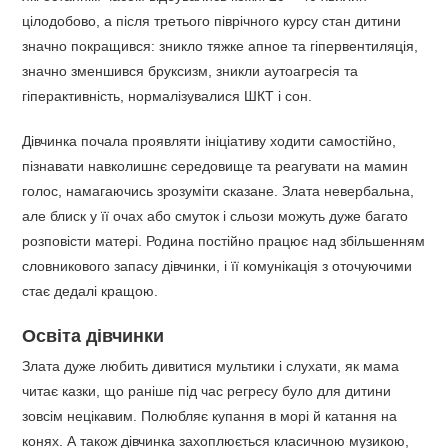
цілодобово, а після третього піврічного курсу стан дитини
значно покращився: зникло тяжке апное та гіпервентиляція,
значно зменшився бруксизм, зникли аутоагресія та
гіперактивність, нормалізувалися ШКТ і сон.
Дівчинка почала проявляти ініціативу ходити самостійно,
пізнавати навколишнє середовище та реагувати на мамин
голос, намагаючись зрозуміти сказане. Злата невербальна,
але блиск у її очах або смуток і сльози можуть дуже багато
розповісти матері. Родина постійно працює над збільшенням
словникового запасу дівчинки, і її комунікація з оточуючими
стає дедалі кращою.
Освіта дівчинки
Злата дуже любить дивитися мультики і слухати, як мама
читає казки, що раніше під час регресу було для дитини
зовсім нецікавим. Полюбляє купання в морі й катання на
конях. А також дівчинка захоплюється класичною музикою,