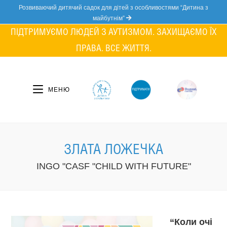
Skip
Розвиваючий дитячий садок для дітей з особливостями “Дитина з
to
майбутнім”
content
ПІДТРИМУЄМО ЛЮДЕЙ З АУТИЗМОМ. ЗАХИЩАЄМО ЇХ
ПРАВА. ВСЕ ЖИТТЯ.
МЕНЮ
ЗЛАТА ЛОЖЕЧКА
INGO "CASF "CHILD WITH FUTURE"
“Коли очі