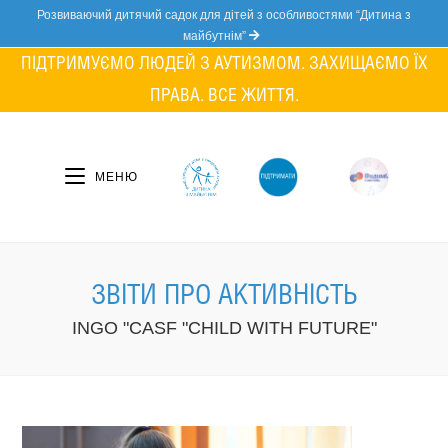
Skip
Розвиваючий дитячий садок для дітей з особливостями “Дитина з
to
майбутнім”
content
ПІДТРИМУЄМО ЛЮДЕЙ З АУТИЗМОМ. ЗАХИЩАЄМО ЇХ
ПРАВА. ВСЕ ЖИТТЯ.
МЕНЮ
ЗВІТИ ПРО АКТИВНІСТЬ
INGO "CASF "CHILD WITH FUTURE"