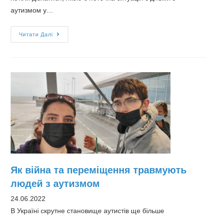
аутизмом у…
Інтерв’ю
Читати Далі
з
“Дитина
з
майбутнім”
про
стан
дітей
з
аутизмом
в
Україні
Як війна та переміщення травмують
людей з аутизмом
24.06.2022
В Україні скрутне становище аутистів ще більше