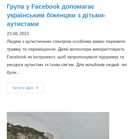
Група у Facebook допомагає
українським біженцям з дітьми-
аутистами
23.06.2022
Людям з аутистичним спектром особливо важко пережити
травму та переміщення. Деякі волонтери використовують
Facebook як інструмент, щоб запропонувати підтримку та
ресурси аутистам та їхнім сім'ям. Для мільйонів людей, які
були…
Група
Читати Далі
у
Facebook
допомагає
українським
біженцям
з