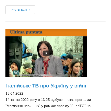
Вона
Читати Далі
втекла
від
війни
в
Україні
разом
із
своїм
аутичним
братом.
Тепер
ця
Італійське ТВ про Україну у війні
захисниця
18.04.2022
допомагає
14 квітня 2022 року о 13:25 відбувся показ програми
іншим
"Мовчання невинних" у рамках проєкту “FuoriTG” на
українським