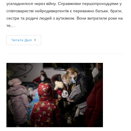
ускладнилося через війну. Справжніми першопроходцями у
співтоваристві нейродивергентів є переважно батьки, брати,
сестри та родичі людей з аутизмом. Вони витратили роки на
те,…
Як
Читати Далі
війна
та
переміщення
травмують
людей
з
аутизмом