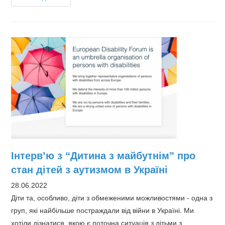
захисники
поспішають
допомогти
аутистам
з
України
Інтерв’ю з “Дитина з майбутнім” про
стан дітей з аутизмом в Україні
28.06.2022
Діти та, особливо, діти з обмеженими можливостями - одна з
груп, які найбільше постраждали від війни в Україні. Ми
хотіли дізнатися, якою є поточна ситуація з дітьми з