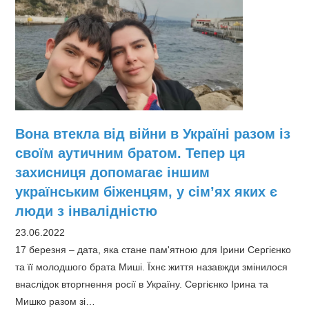
дітьми-
аутистами
Вона втекла від війни в Україні разом із
своїм аутичним братом. Тепер ця
захисниця допомагає іншим
українським біженцям, у сім’ях яких є
люди з інвалідністю
23.06.2022
17 березня – дата, яка стане пам'ятною для Ірини Сергієнко
та її молодшого брата Миші. Їхнє життя назавжди змінилося
внаслідок вторгнення росії в Україну. Сергієнко Ірина та
Мишко разом зі…