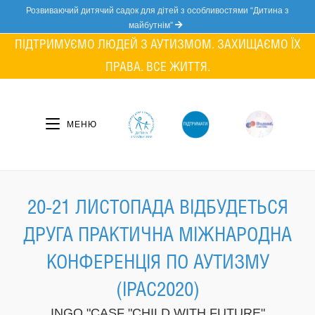
Skip
Розвиваючий дитячий садок для дітей з особливостями “Дитина з
to
майбутнім”
content
ПІДТРИМУЄМО ЛЮДЕЙ З АУТИЗМОМ. ЗАХИЩАЄМО ЇХ
ПРАВА. ВСЕ ЖИТТЯ.
МЕНЮ
20-21 ЛИСТОПАДА ВІДБУДЕТЬСЯ
ДРУГА ПРАКТИЧНА МІЖНАРОДНА
КОНФЕРЕНЦІЯ ПО АУТИЗМУ
(IPAC2020)
INGO "CASF "CHILD WITH FUTURE"