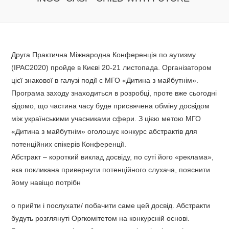
Друга Практична Міжнародна Конференція по аутизму
(IPAC2020) пройде в Києві 20-21 листопада. Організатором
цієї знакової в галузі події є МГО «Дитина з майбутнім».
Програма заходу знаходиться в розробці, проте вже сьогодні
відомо, що частина часу буде присвячена обміну досвідом
між українськими учасниками сфери. З цією метою МГО
«Дитина з майбутнім» оголошує конкурс абстрактів для
потенційних спікерів Конференції.
Абстракт – короткий виклад досвіду, по суті його «реклама»,
яка покликана привернути потенційного слухача, пояснити
йому навіщо потрібн
о прийти і послухати/ побачити саме цей досвід. Абстракти
будуть розглянуті Оргкомітетом на конкурсній основі.