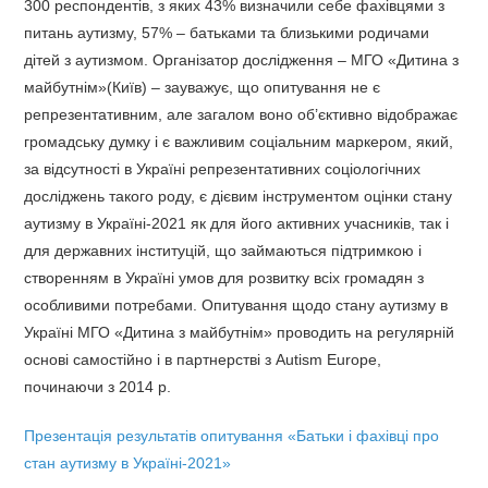
300 респондентів, з яких 43% визначили себе фахівцями з
питань аутизму, 57% – батьками та близькими родичами
дітей з аутизмом. Організатор дослідження – МГО «Дитина з
майбутнім»(Київ) – зауважує, що опитування не є
репрезентативним, але загалом воно об’єктивно відображає
громадську думку і є важливим соціальним маркером, який,
за відсутності в Україні репрезентативних соціологічних
досліджень такого роду, є дієвим інструментом оцінки стану
аутизму в Україні-2021 як для його активних учасників, так і
для державних інституцій, що займаються підтримкою і
створенням в Україні умов для розвитку всіх громадян з
особливими потребами. Опитування щодо стану аутизму в
Україні МГО «Дитина з майбутнім» проводить на регулярній
основі самостійно і в партнерстві з Autism Europe,
починаючи з 2014 р.
Презентація результатів опитування «Батьки і фахівці про
стан аутизму в Україні-2021»