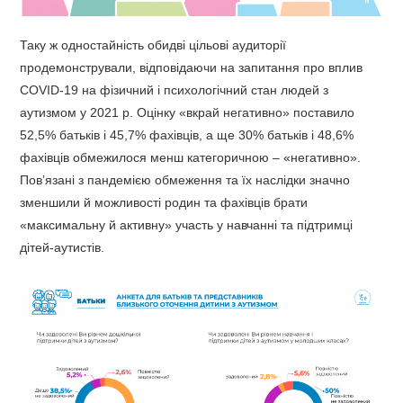
Таку ж одностайність обидві цільові аудиторії
продемонстрували, відповідаючи на запитання про вплив
COVID-19 на фізичний і психологічний стан людей з
аутизмом у 2021 р. Оцінку «вкрай негативно» поставило
52,5% батьків і 45,7% фахівців, а ще 30% батьків і 48,6%
фахівців обмежилося менш категоричною – «негативно».
Пов’язані з пандемією обмеження та їх наслідки значно
зменшили й можливості родин та фахівців брати
«максимальну й активну» участь у навчанні та підтримці
дітей-аутистів.