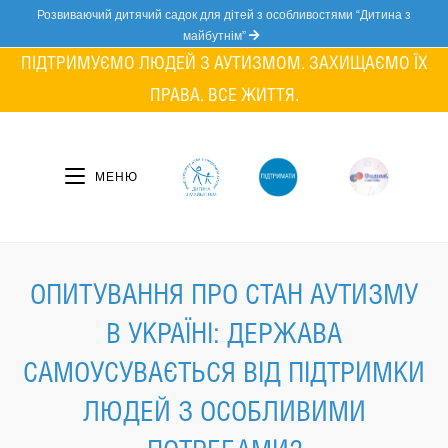
Skip
Розвиваючий дитячий садок для дітей з особливостями “Дитина з
to
майбутнім”
content
ПІДТРИМУЄМО ЛЮДЕЙ З АУТИЗМОМ. ЗАХИЩАЄМО ЇХ
ПРАВА. ВСЕ ЖИТТЯ.
МЕНЮ
ОПИТУВАННЯ ПРО СТАН АУТИЗМУ
В УКРАЇНІ: ДЕРЖАВА
САМОУСУВАЄТЬСЯ ВІД ПІДТРИМКИ
ЛЮДЕЙ З ОСОБЛИВИМИ