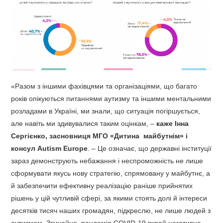
«Разом з іншими фахівцями та організаціями, що багато
років опікуються питаннями аутизму та іншими ментальними
розладами в Україні, ми знали, що ситуація погіршується,
але навіть ми здивувалися таким оцінкам, –
каже Інна
Сергієнко, засновниця МГО «Дитина майбутнім» і
консул Autism Europe
. – Це означає, що державні інституції
зараз демонструють небажання і неспроможність не лише
сформувати якусь нову стратегію, спрямовану у майбутнє, а
й забезпечити ефективну реалізацію раніше прийнятих
рішень у цій чутливій сфері, за якими стоять долі й інтереси
десятків тисяч наших громадян, підкреслю, не лише людей з