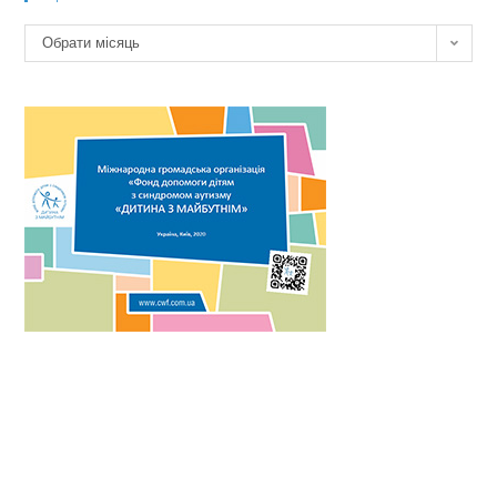
Архів
Обрати місяць
новин