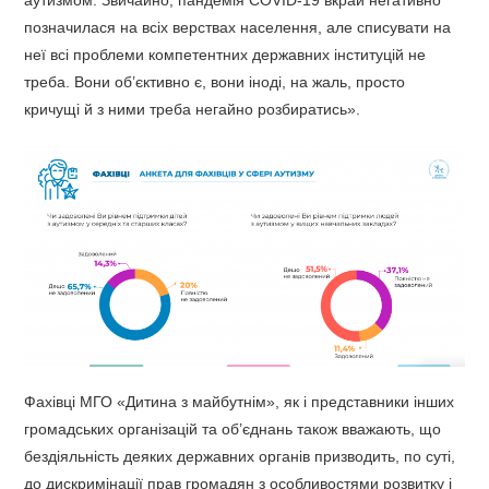
аутизмом. Звичайно, пандемія COVID-19 вкрай негативно
позначилася на всіх верствах населення, але списувати на
неї всі проблеми компетентних державних інституцій не
треба. Вони об’єктивно є, вони іноді, на жаль, просто
кричущі й з ними треба негайно розбиратись».
Фахівці МГО «Дитина з майбутнім», як і представники інших
громадських організацій та об’єднань також вважають, що
бездіяльність деяких державних органів призводить, по суті,
до дискримінації прав громадян з особливостями розвитку і