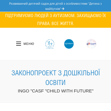
Skip
Розвиваючий дитячий садок для дітей з особливостями “Дитина з
to
майбутнім”
content
ПІДТРИМУЄМО ЛЮДЕЙ З АУТИЗМОМ. ЗАХИЩАЄМО ЇХ
ПРАВА. ВСЕ ЖИТТЯ.
МЕНЮ
ЗАКОНОПРОЕКТ З ДОШКІЛЬНОЇ
ОСВІТИ
INGO "CASF "CHILD WITH FUTURE"