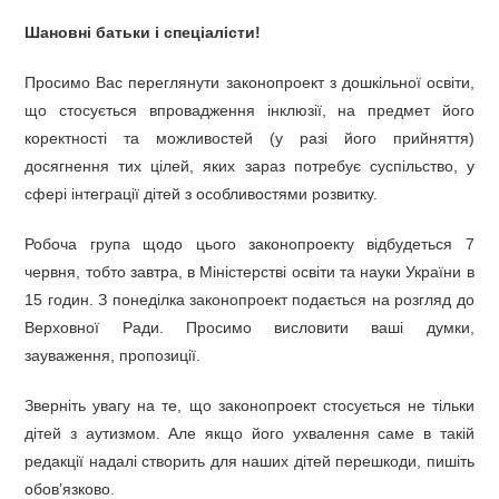
Шановні батьки і спеціалісти!
Просимо Вас переглянути законопроект з дошкільної освіти,
що стосується впровадження інклюзії, на предмет його
коректності та можливостей (у разі його прийняття)
досягнення тих цілей, яких зараз потребує суспільство, у
сфері інтеграції дітей з особливостями розвитку.
Робоча група щодо цього законопроекту відбудеться 7
червня, тобто завтра, в Міністерстві освіти та науки України в
15 годин. З понеділка законопроект подається на розгляд до
Верховної Ради. Просимо висловити ваші думки,
зауваження, пропозиції.
Зверніть увагу на те, що законопроект стосується не тільки
дітей з аутизмом. Але якщо його ухвалення саме в такій
редакції надалі створить для наших дітей перешкоди, пишіть
обов’язково.