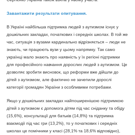
Завантажити результати опитування.
В Україні найбільша підтримка людей з аутизмом існує у
дошкільних закладах, початкових і середніх школах. В той же
час, ситуація з вузами кардинально відрізняється – люди не
знають, чи працюють вузи у цьому напрямку. Так само
українці мало знають про наявність у їх регіоні підтримки
для професійного навчання дорослих людей з аутизмом. Це
дозволяє зробити висновок, що реформи вже дійшли до
дітей з аутизмом, але фактично не зачепили дорослі
категорії громадян України з особливими потребами.
Якщо у дошкільних закладах найпоширенішою підтримкою
дітей з аутизмом є допомога дітям під час сніданку та обіду
(15,6%), консультації для батьків (14,8%) та підтримка
взаємодії під час гри (13,2%), то у початкових і середніх
школах це помічники у класі (28,1% та 18,6% відповідно),