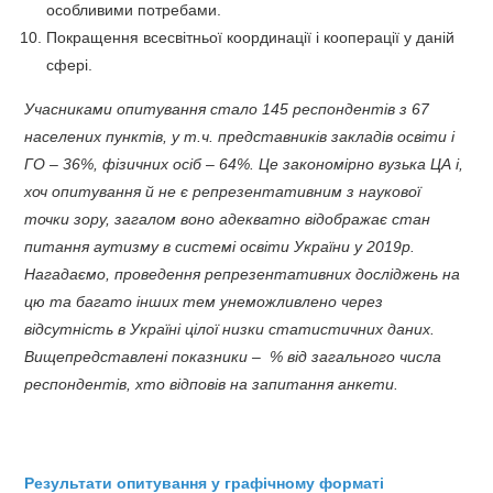
особливими потребами.
Покращення всесвітньої координації і кооперації у даній
сфері.
Учасниками опитування стало 145 респондентів з 67
населених пунктів, у т.ч. представників закладів освіти і
ГО – 36%, фізичних осіб – 64%. Це закономірно вузька ЦА і,
хоч опитування й не є репрезентативним з наукової
точки зору, загалом воно адекватно відображає стан
питання аутизму в системі освіти України у 2019р.
Нагадаємо, проведення репрезентативних досліджень на
цю та багато інших тем унеможливлено через
відсутність в Україні цілої низки статистичних даних.
Вищепредставлені показники – % від загального числа
респондентів, хто відповів на запитання анкети.
Результати опитування у графічному форматі