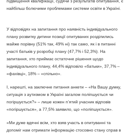
підвищення кваліфікації, судячи з результатів опитування, є
найбільш болючими проблемами системи освіти в Україні.
У відповідях на запитання про наявність індивідуального
плану розвитку дитини позиції опитуваних розділились
майже порівну (51% так, 49% ні) так само, як і в питанні
участі батьків у розробці плану (47,7% і 52,3%). На
запитання, хто приймає остаточне рішення щодо
індивідуального плану, 44,4% відповіло «батьки», 37,7% –
«фахівці», 18% – «спільно».
І, нарешті, на заключне питання анкети – «На Вашу думку,
ситуація з аутизмом в Україні загалом поліпшується чи
погіршується?» – лише кожен п’ятий учасник відповів
«погіршується», а 77,5% заявило, що «поліпшується».
«Ми дуже вдячні всім, хто взяв участь в опитуванні та
допоміг нам отримати інформацію стосовно стану справ в