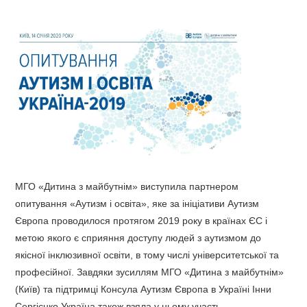
МГО «Дитина з майбутнім» виступила партнером
опитування «Аутизм і освіта», яке за ініціативи Аутизм
Європа проводилося протягом 2019 року в країнах ЄС і
метою якого є сприяння доступу людей з аутизмом до
якісної інклюзивної освіти, в тому числі університетської та
професійної. Завдяки зусиллям МГО «Дитина з майбутнім»
(Київ) та підтримці Консула Аутизм Європа в Україні Інни
Сергієнко Україна також взяла у ньому участь.