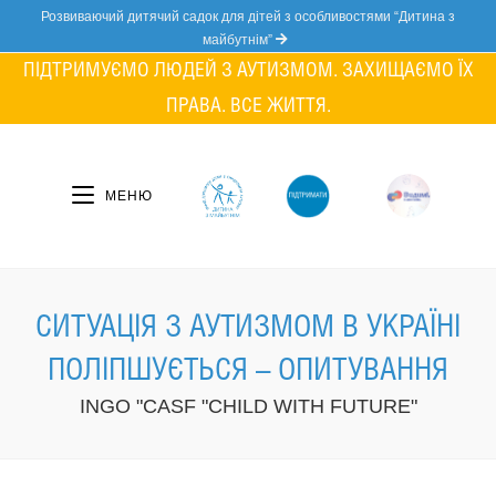
Skip
Розвиваючий дитячий садок для дітей з особливостями “Дитина з
to
майбутнім”
content
ПІДТРИМУЄМО ЛЮДЕЙ З АУТИЗМОМ. ЗАХИЩАЄМО ЇХ
ПРАВА. ВСЕ ЖИТТЯ.
МЕНЮ
СИТУАЦІЯ З АУТИЗМОМ В УКРАЇНІ
ПОЛІПШУЄТЬСЯ – ОПИТУВАННЯ
INGO "CASF "CHILD WITH FUTURE"