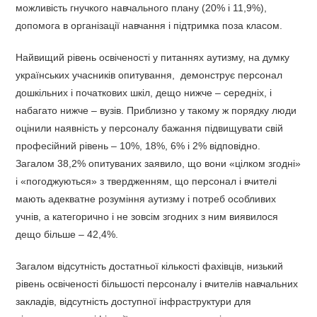
можливість гнучкого навчального плану (20% і 11,9%),
допомога в організації навчання і підтримка поза класом.
Найвищий рівень освіченості у питаннях аутизму, на думку
українських учасників опитування, демонструє персонал
дошкільних і початкових шкіл, дещо нижче – середніх, і
набагато нижче – вузів. Приблизно у такому ж порядку люди
оцінили наявність у персоналу бажання підвищувати свій
професійний рівень – 10%, 18%, 6% і 2% відповідно.
Загалом 38,2% опитуваних заявило, що вони «цілком згодні»
і «погоджуються» з твердженням, що персонал і вчителі
мають адекватне розуміння аутизму і потреб особливих
учнів, а категорично і не зовсім згодних з ним виявилося
дещо більше – 42,4%.
Загалом відсутність достатньої кількості фахівців, низький
рівень освіченості більшості персоналу і вчителів навчальних
закладів, відсутність доступної інфраструктури для