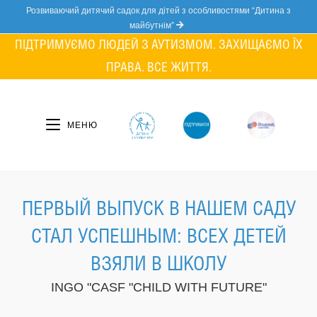
Skip
Розвиваючий дитячий садок для дітей з особливостями “Дитина з
to
майбутнім”
content
ПІДТРИМУЄМО ЛЮДЕЙ З АУТИЗМОМ. ЗАХИЩАЄМО ЇХ
ПРАВА. ВСЕ ЖИТТЯ.
МЕНЮ
ПЕРВЫЙ ВЫПУСК В НАШЕМ САДУ
СТАЛ УСПЕШНЫМ: ВСЕХ ДЕТЕЙ
ВЗЯЛИ В ШКОЛУ
INGO "CASF "CHILD WITH FUTURE"