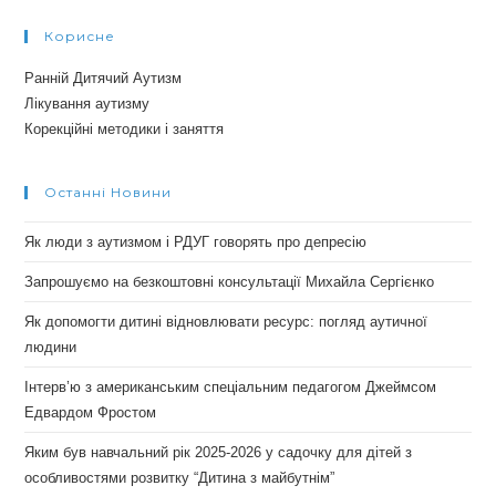
Корисне
Ранній Дитячий Аутизм
Лікування аутизму
Корекційні методики і заняття
Останні Новини
Як люди з аутизмом і РДУГ говорять про депресію
Запрошуємо на безкоштовні консультації Михайла Сергієнко
Як допомогти дитині відновлювати ресурс: погляд аутичної
людини
Інтерв’ю з американським спеціальним педагогом Джеймсом
Едвардом Фростом
Яким був навчальний рік 2025-2026 у садочку для дітей з
особливостями розвитку “Дитина з майбутнім”