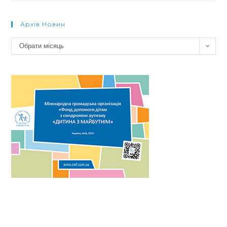
Архів Новин
Архів
Обрати місяць
новин