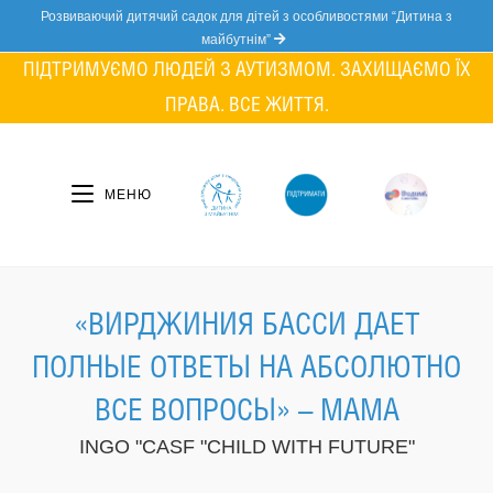
Skip
Розвиваючий дитячий садок для дітей з особливостями “Дитина з
to
майбутнім”
content
ПІДТРИМУЄМО ЛЮДЕЙ З АУТИЗМОМ. ЗАХИЩАЄМО ЇХ
ПРАВА. ВСЕ ЖИТТЯ.
МЕНЮ
«ВИРДЖИНИЯ БАССИ ДАЕТ
ПОЛНЫЕ ОТВЕТЫ НА АБСОЛЮТНО
ВСЕ ВОПРОСЫ» – МАМА
INGO "CASF "CHILD WITH FUTURE"