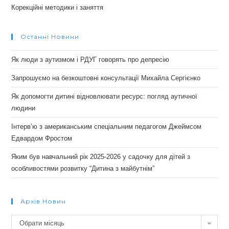
Корекційні методики і заняття
Останні Новини
Як люди з аутизмом і РДУГ говорять про депресію
Запрошуємо на безкоштовні консультації Михайла Сергієнко
Як допомогти дитині відновлювати ресурс: погляд аутичної
людини
Інтерв’ю з американським спеціальним педагогом Джеймсом
Едвардом Фростом
Яким був навчальний рік 2025-2026 у садочку для дітей з
особливостями розвитку “Дитина з майбутнім”
Архів Новин
Архів
Обрати місяць