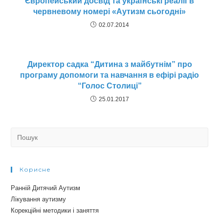
Європейський досвід та українські реалії в
червневому номері «Аутизм сьогодні»
02.07.2014
Директор садка “Дитина з майбутнім” про
програму допомоги та навчання в ефірі радіо
“Голос Столиці”
25.01.2017
Search
for:
Корисне
Ранній Дитячий Аутизм
Лікування аутизму
Корекційні методики і заняття