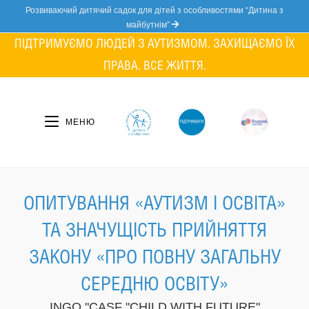
Skip
Розвиваючий дитячий садок для дітей з особливостями “Дитина з
to
майбутнім”
content
ПІДТРИМУЄМО ЛЮДЕЙ З АУТИЗМОМ. ЗАХИЩАЄМО ЇХ
ПРАВА. ВСЕ ЖИТТЯ.
МЕНЮ
ОПИТУВАННЯ «АУТИЗМ І ОСВІТА»
ТА ЗНАЧУЩІСТЬ ПРИЙНЯТТЯ
ЗАКОНУ «ПРО ПОВНУ ЗАГАЛЬНУ
СЕРЕДНЮ ОСВІТУ»
INGO "CASF "CHILD WITH FUTURE"