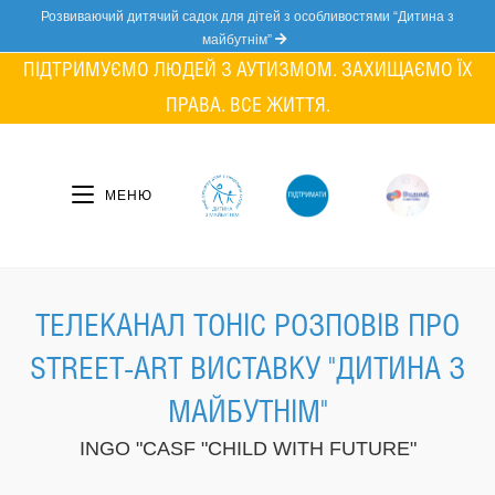
Skip
Розвиваючий дитячий садок для дітей з особливостями “Дитина з
to
майбутнім”
content
ПІДТРИМУЄМО ЛЮДЕЙ З АУТИЗМОМ. ЗАХИЩАЄМО ЇХ
ПРАВА. ВСЕ ЖИТТЯ.
МЕНЮ
ТЕЛЕКАНАЛ ТОНІС РОЗПОВІВ ПРО
STREET-ART ВИСТАВКУ "ДИТИНА З
МАЙБУТНІМ"
INGO "CASF "CHILD WITH FUTURE"