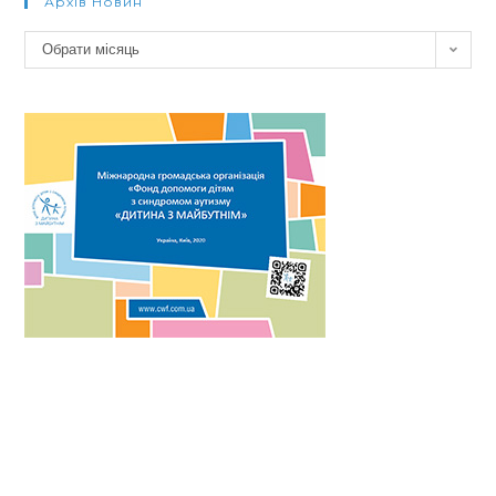
Архів Новин
Архів
Обрати місяць
новин