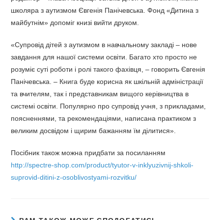
школяра з аутизмом Євгенія Панічевська. Фонд «Дитина з
майбутнім» допоміг книзі вийти друком.
«Супровід дітей з аутизмом в навчальному закладі – нове
завдання для нашої системи освіти. Багато хто просто не
розуміє суті роботи і ролі такого фахівця, – говорить Євгенія
Панічевська. – Книга буде корисна як шкільній адміністрації
та вчителям, так і представникам вищого керівництва в
системі освіти. Популярно про супровід учня, з прикладами,
поясненнями, та рекомендаціями, написана практиком з
великим досвідом і щирим бажанням їм ділитися».
Посібник також можна придбати за посиланням
http://spectre-shop.com/product/tyutor-v-inklyuzivnij-shkoli-
suprovid-ditini-z-osoblivostyami-rozvitku/