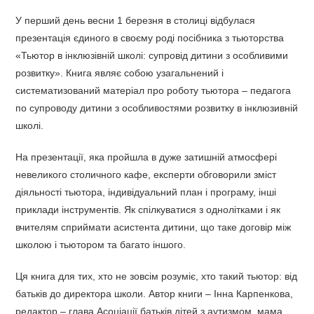
У перший день весни 1 березня в столиці відбулася
презентація єдиного в своєму роді посібника з тьюторства
«Тьютор в інклюзівній школі: супровід дитини з особливими
розвитку». Книга являє собою узагальнений і
систематизований матеріал про роботу тьютора – педагога
по супроводу дитини з особливостями розвитку в інклюзивній
школі.
На презентації, яка пройшла в дуже затишній атмосфері
невеликого столичного кафе, експерти обговорили зміст
діяльності тьютора, індивідуальний план і програму, інші
приклади інструментів. Як спілкуватися з однолітками і як
вчителям сприймати асистента дитини, що таке договір між
школою і тьютором та багато іншого.
Ця книга для тих, хто не зовсім розуміє, хто такий тьютор: від
батьків до директора школи. Автор книги – Інна Карпенкова,
редактор – глава Асоціації батьків дітей з аутизмом, мама