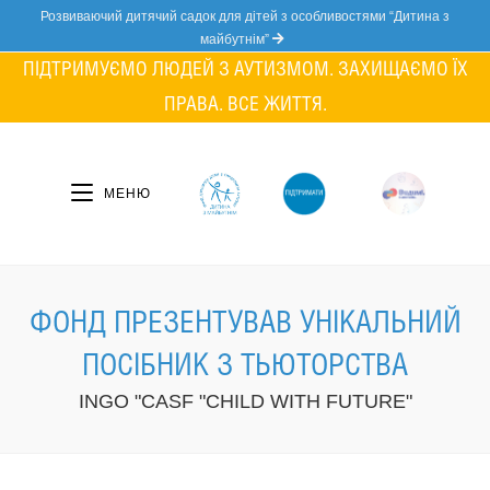
Skip
Розвиваючий дитячий садок для дітей з особливостями “Дитина з
to
майбутнім”
content
ПІДТРИМУЄМО ЛЮДЕЙ З АУТИЗМОМ. ЗАХИЩАЄМО ЇХ
ПРАВА. ВСЕ ЖИТТЯ.
МЕНЮ
ФОНД ПРЕЗЕНТУВАВ УНІКАЛЬНИЙ
ПОСІБНИК З ТЬЮТОРСТВА
INGO "CASF "CHILD WITH FUTURE"