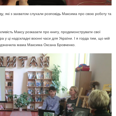
у, які з захватом слухали розповідь Максима про свою роботу та
ливість Максу розказати про книгу, продемонструвати свої
а у ці надскладні воєнні часи для України. І я горда тим, що мій
 відзначила мама Максима Оксана Бровченко.