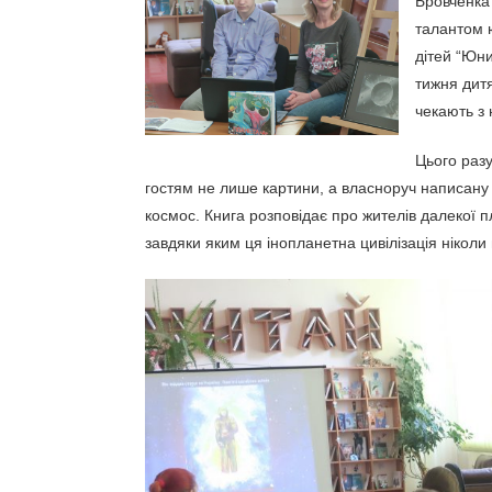
Бровченка 
талантом ю
дітей “Юни
тижня дитя
чекають з
Цього раз
гостям не лише картини, а власноруч написану
космос. Книга розповідає про жителів далекої п
завдяки яким ця інопланетна цивілізація ніколи 