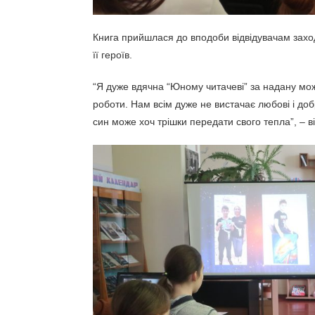
Книга прийшлася до вподоби відвідувачам заход
її героїв.
“Я дуже вдячна “Юному читачеві” за надану мож
роботи. Нам всім дуже не вистачає любові і добр
син може хоч трішки передати свого тепла”, –