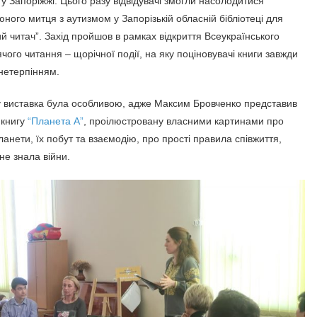
у Запоріжжі. Цього разу відвідувачі змогли насолодитися
ного митця з аутизмом у Запорізькій обласній бібліотеці для
й читач”. Захід пройшов в рамках відкриття Всеукраїнського
чого читання – щорічної події, на яку поціновувачі книги завжди
 нетерпінням.
у виставка була особливою, адже Максим Бровченко представив
 книгу
“Планета А”
, проілюстровану власними картинами про
ланети, їх побут та взаємодію, про прості правила співжиття,
не знала війни.