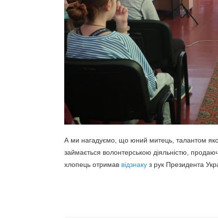
А ми нагадуємо, що юний митець, талантом яког
займається волонтерською діяльністю, продаючи
хлопець отримав
відзнаку
з рук Президента Укр