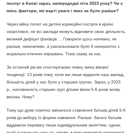
послуг в Києві зараз, напередодні літа 2023 року? Чи є
якісь фактори, які варті уваги і яких не було раніше?
Через війну попит на дитячі корекційні послуги в країні
скоротився, не всі заклади можуть відновити свою діяльність,
великий дефіцит фахівців…. Говорити щось напевно, як
раніше, неможливо, а узагальнювати було б некоректно з
морально-етичних міркувань. Тому скажу за нас.
За останній рік ми спостерігаємо певну зміну вікової
тенденції. 13 років тому, коли ми лише відкрили наш заклад,
більшість дітей у нас було у старших групах. Зараз, у 2023
р., наповненість старших груп дітьми віком 5-6 років знову
висока. Чому?
Тому що дуже помітно змінилося ставлення батьків дітей 5-6
років до вибору їх форми навчання. Раніше багато батьків
віддавали перевагу лише індивідуальним заняттям, однак,
події останнього часу та умови, в яких мимоволі опинилися