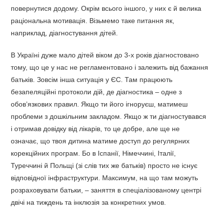
повернутися додому. Окрім всього іншого, у них є й велика
раціональна мотивація. Візьмемо таке питання як,
наприклад, діагностування дітей.
В Україні дуже мало дітей віком до 3-х років діагностовано
тому, що це у нас не регламентовано і залежить від бажання
батьків. Зовсім інша ситуація у ЄС. Там працюють
безапеляційні протоколи дій, де діагностика – одне з
обов’язкових правил. Якщо ти його ігноруєш, матимеш
проблеми з дошкільним закладом. Якщо ж ти діагностувався
і отримав довідку від лікарів, то це добре, але ще не
означає, що твоя дитина матиме доступ до регулярних
корекційних програм. Бо в Іспанії, Німеччині, Італії,
Туреччині й Польщі (зі слів тих же батьків) просто не існує
відповідної інфраструктури. Максимум, на що там можуть
розраховувати батьки, – заняття в спеціалізованому центрі
двічі на тиждень та інклюзія за конкретних умов.