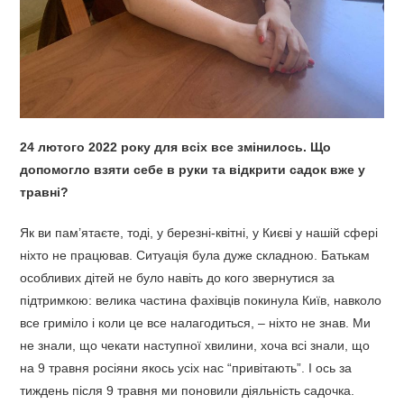
24 лютого 2022 року для всіх все змінилось. Що
допомогло взяти себе в руки та відкрити садок вже у
травні?
Як ви пам’ятаєте, тоді, у березні-квітні, у Києві у нашій сфері
ніхто не працював. Ситуація була дуже складною. Батькам
особливих дітей не було навіть до кого звернутися за
підтримкою: велика частина фахівців покинула Київ, навколо
все гриміло і коли це все налагодиться, – ніхто не знав. Ми
не знали, що чекати наступної хвилини, хоча всі знали, що
на 9 травня росіяни якось усіх нас “привітають”. І ось за
тиждень після 9 травня ми поновили діяльність садочка.