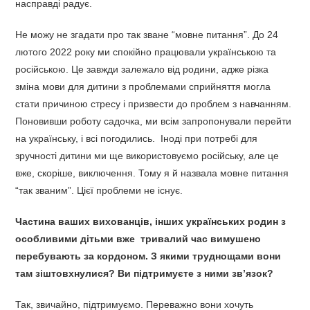
насправді радує.
Не можу не згадати про так зване “мовне питання”. До 24
лютого 2022 року ми спокійно працювали українською та
російською. Це завжди залежало від родини, адже різка
зміна мови для дитини з проблемами сприйняття могла
стати причиною стресу і призвести до проблем з навчанням.
Поновивши роботу садочка, ми всім запропонували перейти
на українську, і всі погодились. Іноді при потребі для
зручності дитини ми ще використовуємо російську, але це
вже, скоріше, виключення. Тому я й назвала мовне питання
“так званим”. Цієї проблеми не існує.
Частина ваших вихованців, інших українських родин з
особливими дітьми вже тривалий час вимушено
перебувають за кордоном. З якими труднощами вони
там зіштовхнулися? Ви підтримуєте з ними зв’язок?
Так, звичайно, підтримуємо. Переважно вони хочуть