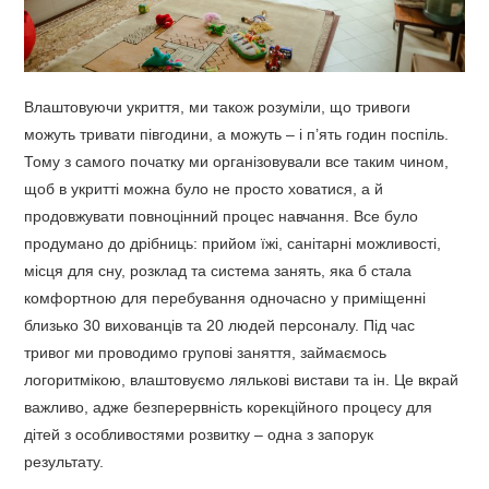
Влаштовуючи укриття, ми також розуміли, що тривоги
можуть тривати півгодини, а можуть – і п’ять годин поспіль.
Тому з самого початку ми організовували все таким чином,
щоб в укритті можна було не просто ховатися, а й
продовжувати повноцінний процес навчання. Все було
продумано до дрібниць: прийом їжі, санітарні можливості,
місця для сну, розклад та система занять, яка б стала
комфортною для перебування одночасно у приміщенні
близько 30 вихованців та 20 людей персоналу. Під час
тривог ми проводимо групові заняття, займаємось
логоритмікою, влаштовуємо лялькові вистави та ін. Це вкрай
важливо, адже безперервність корекційного процесу для
дітей з особливостями розвитку – одна з запорук
результату.