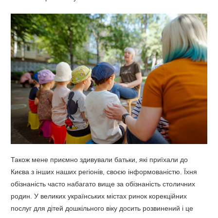
Також мене приємно здивували батьки, які приїхали до
Києва з інших наших регіонів, своєю інформованістю. Їхня
обізнаність часто набагато вище за обізнаність столичних
родин. У великих українських містах ринок корекційних
послуг для дітей дошкільного віку досить розвинений і це