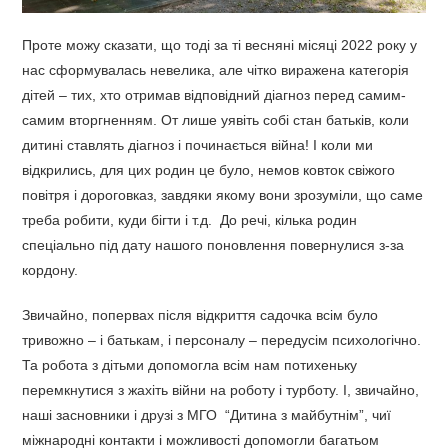
Проте можу сказати, що тоді за ті весняні місяці 2022 року у
нас сформувалась невелика, але чітко виражена категорія
дітей – тих, хто отримав відповідний діагноз перед самим-
самим вторгненням. От лише уявіть собі стан батьків, коли
дитині ставлять діагноз і починається війна! І коли ми
відкрились, для цих родин це було, немов ковток свіжого
повітря і дороговказ, завдяки якому вони зрозуміли, що саме
треба робити, куди бігти і т.д. До речі, кілька родин
спеціально під дату нашого поновлення повернулися з-за
кордону.
Звичайно, попервах після відкриття садочка всім було
тривожно – і батькам, і персоналу – передусім психологічно.
Та робота з дітьми допомогла всім нам потихеньку
перемкнутися з жахіть війни на роботу і турботу. І, звичайно,
наші засновники і друзі з МГО “Дитина з майбутнім”, чиї
міжнародні контакти і можливості допомогли багатьом