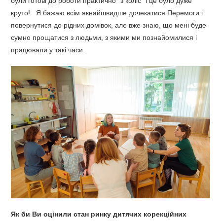
були готові до роботи практично “з коліс” і це було дуже
круто! Я бажаю всім якнайшвидше дочекатися Перемоги і
повернутися до рідних домівок, але вже знаю, що мені буде
сумно прощатися з людьми, з якими ми познайомилися і
працювали у такі часи.
Як би Ви оцінили стан ринку дитячих корекційних