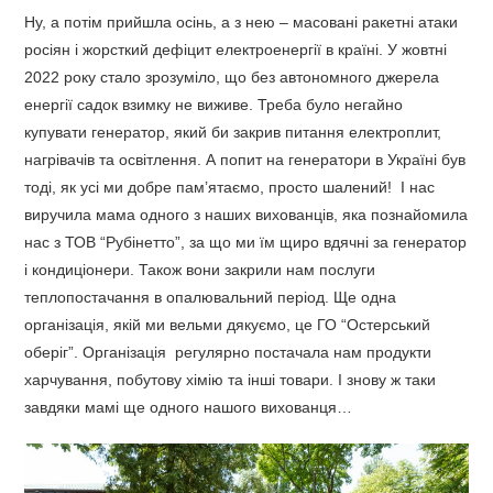
Ну, а потім прийшла осінь, а з нею – масовані ракетні атаки
росіян і жорсткий дефіцит електроенергії в країні. У жовтні
2022 року стало зрозуміло, що без автономного джерела
енергії садок взимку не виживе. Треба було негайно
купувати генератор, який би закрив питання електроплит,
нагрівачів та освітлення. А попит на генератори в Україні був
тоді, як усі ми добре пам’ятаємо, просто шалений! І нас
виручила мама одного з наших вихованців, яка познайомила
нас з ТОВ “Рубінетто”, за що ми їм щиро вдячні за генератор
і кондиціонери. Також вони закрили нам послуги
теплопостачання в опалювальний період. Ще одна
організація, якій ми вельми дякуємо, це ГО “Остерський
оберіг”. Організація регулярно постачала нам продукти
харчування, побутову хімію та інші товари. І знову ж таки
завдяки мамі ще одного нашого вихованця…