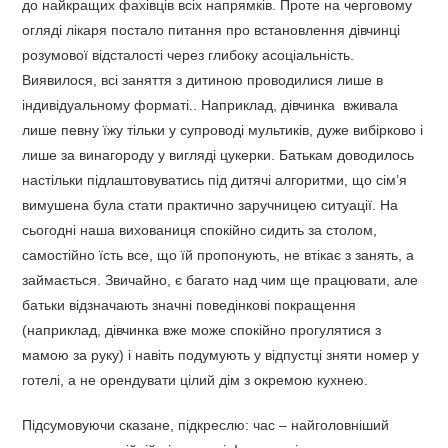
до найкращих фахівців всіх напрямків. Проте на черговому
огляді лікаря постало питання про встановлення дівчинці
розумової відсталості через глибоку асоціальність.
Виявилося, всі заняття з дитиною проводилися лише в
індивідуальному форматі.. Наприклад, дівчинка вживала
лише певну їжу тільки у супроводі мультиків, дуже вибірково і
лише за винагороду у вигляді цукерки. Батькам доводилось
настільки підлаштовуватись під дитячі алгоритми, що сім’я
вимушена була стати практично заручницею ситуації. На
сьогодні наша вихованиця спокійно сидить за столом,
самостійно їсть все, що їй пропонують, не втікає з занять, а
займається. Звичайно, є багато над чим ще працювати, але
батьки відзначають значні поведінкові покращення
(наприклад, дівчинка вже може спокійно прогулятися з
мамою за руку) і навіть подумують у відпустці зняти номер у
готелі, а не орендувати цілий дім з окремою кухнею.
Підсумовуючи сказане, підкреслю: час – найголовніший