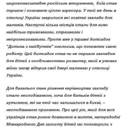
широкомасштабне російське вторгнення, Київ став
першою і основною ціллю агресора. У той же день в
столиці України закрилися всі освітні заклади для
малюків. Наступні кілька місяців стали для киян
найбільш тривожними, страшними і
непрогнозованими. Проте вже у травні дитсадок
“Дитина з майбутнім” оголосив, що поновлює свою
роботу. Цей дитсадок став чи не першим закладом
для дітей з особливостями розвитку, який в умовах
війни знову відкрив свої двері малюкам у столиці
України.
Для багатьох таке рішення керівництва закладу
стало несподіванкою, хоча для батьків дітей з
аутизмом, які на той час залишалися в Києві, –
несподіванкою приємною. Про цей рік, який для всіх
українців став роком довжиною в життя, напередодні
Міжнародного Дня захисту дітей ми поговорили з