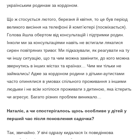
українським родинам за кордоном.
Що ж стосується лютого, березня й квітня, то це був період
великого висіння на телефоні й комп’ютері (посміхається).
Голова йшла обертом від консультацій і підтримки родин.
Інколи ми за консультаціями навіть не встигали лякатися
сирен повітряних тривог. Ми підказували, як реагувати на ту
чи іншу ситуацію, що та чим можна замінити, до кого можна
звернутись в інших містах та країнах… Чим ми тільки не
займались! Адже за кордоном родини з дітьми-аутистами
часто опинялися в умовах спільного проживання з іншими
людьми і не всім хотілося проживати з дитиною, яка істерить
чи агресує. Багато різних проблем виникало…
Наталіє, а чи спостерігалось щось особливе у дітей у
перший час після поновлення садочка?
Так, звичайно. У вічі одразу кидалася їх поведінкова