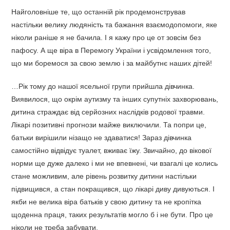
Найголовніше те, що останній рік продемонстрував
настільки велику людяність та бажання взаємодопомоги, яке
ніколи раніше я не бачила. І я кажу про це от зовсім без
пафосу. А ще віра в Перемогу України і усвідомлення того,
що ми боремося за свою землю і за майбутнє наших дітей!
…Рік тому до нашої ясельної групи прийшла дівчинка.
Виявилося, що окрім аутизму та інших супутніх захворювань,
дитина страждає від серйозних наслідків родової травми.
Лікарі позитивні прогнози майже виключили. Та попри це,
батьки вирішили нізащо не здаватися! Зараз дівчинка
самостійно відвідує туалет, вживає їжу. Звичайно, до вікової
норми ще дуже далеко і ми не впевнені, чи взагалі це колись
стане можливим, але рівень розвитку дитини настільки
підвищився, а стан покращився, що лікарі диву дивуються. І
якби не велика віра батьків у свою дитину та не кропітка
щоденна праця, таких результатів могло б і не бути. Про це
ніколи не треба забувати.