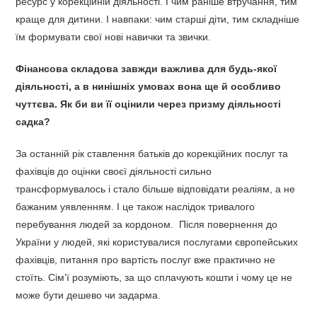
ресурс у корекційній діяльності. І чим раніше втручання, тим
краще для дитини. І навпаки: чим старші діти, тим складніше
їм формувати свої нові навички та звички.
Фінансова складова завжди важлива для будь-якої
діяльності, а в нинішніх умовах вона ще й особливо
чуттєва. Як би ви її оцінили через призму діяльності
садка?
За останній рік ставлення батьків до корекційних послуг та
фахівців до оцінки своєї діяльності сильно
трансформувалось і стало більше відповідати реаліям, а не
бажаним уявленням. І це також наслідок тривалого
перебування людей за кордоном. Після повернення до
України у людей, які користувалися послугами європейських
фахівців, питання про вартість послуг вже практично не
стоїть. Сім’ї розуміють, за що сплачують кошти і чому це не
може бути дешево чи задарма.