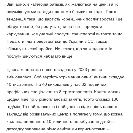
Звичайно, є категорія батьків, які жаліються на ціни, і я їх
розумію: усі ми завжди прагнемо більших доходів. Проте
тенденція така, що вартість корекційних послуг зростає і це
обгрунтовано, бо ростуть ціни на все – продукти
харчування, комунальні послуги, транспортні витрати тощо.
Педагоги, які повертаються до України з ЄС, також
збільшують свої прайси. Не секрет, що за кордоном їх
послуги цінуються набагато вище.
Цінова ж політика нашого садочка у 2023 році не
змінювалася. Собівартість утримання однієї дитини складає
40 тис.грн/міс. На 40 вихованців у нас 32 постійних
профільних спеціалісти та 8 ерготерапевтів. Кожен малюк
щодня має по 6 різнопланових занять, тобто близько 130
год/міс. Та найголовніша і найцінніша відмінність нашого
закладу від розвивальних центрів полягає у тому, що кожна
хвилина щоденного 10-годинного перебування дітей в
дитсадку заповнена різноманітними корисностями –