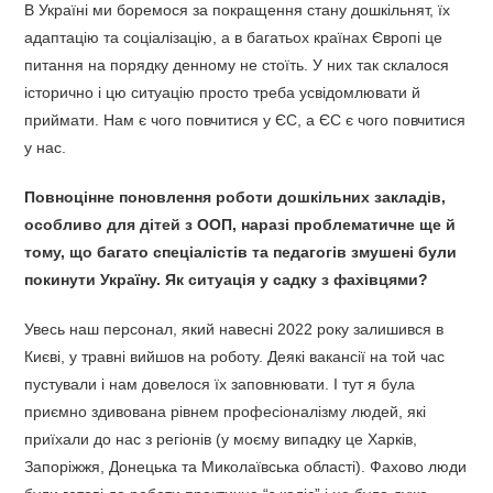
В Україні ми боремося за покращення стану дошкільнят, їх
адаптацію та соціалізацію, а в багатьох країнах Європі це
питання на порядку денному не стоїть. У них так склалося
історично і цю ситуацію просто треба усвідомлювати й
приймати. Нам є чого повчитися у ЄС, а ЄС є чого повчитися
у нас.
Повноцінне поновлення роботи дошкільних закладів,
особливо для дітей з ООП, наразі проблематичне ще й
тому, що багато спеціалістів та педагогів змушені були
покинути Україну. Як ситуація у садку з фахівцями?
Увесь наш персонал, який навесні 2022 року залишився в
Києві, у травні вийшов на роботу. Деякі вакансії на той час
пустували і нам довелося їх заповнювати. І тут я була
приємно здивована рівнем професіоналізму людей, які
приїхали до нас з регіонів (у моєму випадку це Харків,
Запоріжжя, Донецька та Миколаївська області). Фахово люди