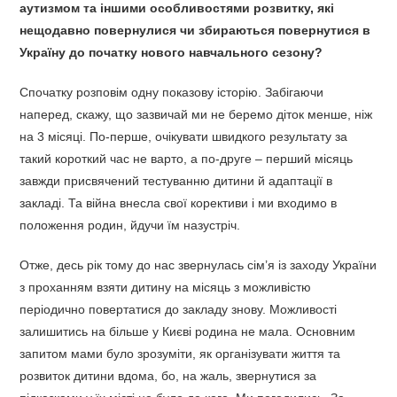
аутизмом та іншими особливостями розвитку, які
нещодавно повернулися чи збираються повернутися в
Україну до початку нового навчального сезону?
Спочатку розповім одну показову історію. Забігаючи
наперед, скажу, що зазвичай ми не беремо діток менше, ніж
на 3 місяці. По-перше, очікувати швидкого результату за
такий короткий час не варто, а по-друге – перший місяць
завжди присвячений тестуванню дитини й адаптації в
закладі. Та війна внесла свої корективи і ми входимо в
положення родин, йдучи їм назустріч.
Отже, десь рік тому до нас звернулась сім’я із заходу України
з проханням взяти дитину на місяць з можливістю
періодично повертатися до закладу знову. Можливості
залишитись на більше у Києві родина не мала. Основним
запитом мами було зрозуміти, як організувати життя та
розвиток дитини вдома, бо, на жаль, звернутися за