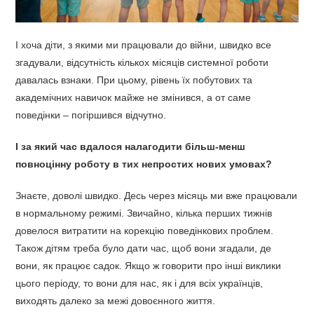
І хоча діти, з якими ми працювали до війни, швидко все
згадували, відсутність кількох місяців системної роботи
давалась взнаки. При цьому, рівень їх побутових та
академічних навичок майже не змінився, а от саме
поведінки – погіршився відчутно.
І за який час вдалося налагодити більш-менш
повноцінну роботу в тих непростих нових умовах?
Знаєте, доволі швидко. Десь через місяць ми вже працювали
в нормальному режимі. Звичайно, кілька перших тижнів
довелося витратити на корекцію поведінкових проблем.
Також дітям треба було дати час, щоб вони згадали, де
вони, як працює садок. Якщо ж говорити про інші виклики
цього періоду, то вони для нас, як і для всіх українців,
виходять далеко за межі довоєнного життя.