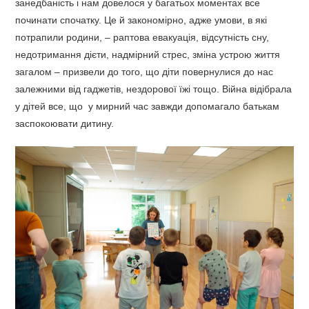
занедбаність і нам довелося у багатьох моментах все
починати спочатку. Це й закономірно, адже умови, в які
потрапили родини, – раптова евакуація, відсутність сну,
недотримання дієти, надмірний стрес, зміна устрою життя
загалом – призвели до того, що діти повернулися до нас
залежними від гаджетів, нездорової їжі тощо. Війна відібрала
у дітей все, що у мирний час завжди допомагало батькам
заспокоювати дитину.