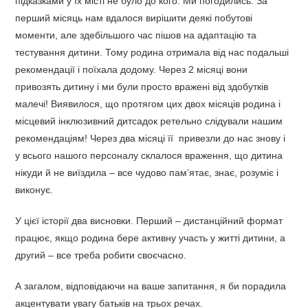
підказками у їх місті не було до кого. Ми погодились. За
перший місяць нам вдалося вирішити деякі побутові
моменти, але здебільшого час пішов на адаптацію та
тестування дитини. Тому родина отримала від нас подальші
рекомендації і поїхала додому. Через 2 місяці вони
привозять дитину і ми були просто вражені від здобутків
малечі! Виявилося, що протягом цих двох місяців родина і
місцевий інклюзивний дитсадок ретельно слідували нашим
рекомендаціям! Через два місяці її привезли до нас знову і
у всього нашого персоналу склалося враження, що дитина
нікуди й не виїздила – все чудово пам’ятає, знає, розуміє і
виконує.
У цієї історії два висновки. Перший – дистанційний формат
працює, якщо родина бере активну участь у житті дитини, а
другий – все треба робити своєчасно.
А загалом, відповідаючи на ваше запитання, я би порадила
акцентувати увагу батьків на трьох речах.