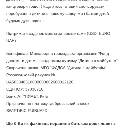
канцтовари тощо. Якщо хтось готовий спонсорувати
перебування дитини в нашому садку, ми і батьки дітей
будемо дуже вдячні.
Підтримати садочок можна за реквізитами
(USD, EURO,
UAH)
:
Бенефіціар: Міжнародна громадська організація”Фонд
допомоги дітям з синдромом аутизму “Дитина з майбутнім”
Скорочена назва: МГО “ФДДСА “Дитина з майбутнім”
Розрахунковий рахунок №:
UA503348510000000002600912120
ЄДРПОУ: 37038710
Банк: АТ “ПУМБ”, Київ
Призначення платежу: добровільний внесок
SWIFT\BIC FUIBUA2X
Що б Ви як фахівець порадили батькам дошкільнят з