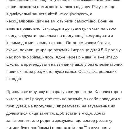
люди, показали помилковість такого підходу. Річ у тім, що
індивідуальні заняття дітей не соціалізують, а
несоціалізовані діти не вміють жити самостійно. Вони не
вміють правильно їсти, ходити до туалету, чекати на свою
чергу, слідувати правилам на прогулянці, комунікувати з
іншими дітьми, засинати тощо. Останнім часом батьки,
схоже, почали це краще розуміти і через це дітей 5-6 років у
нас помітно збільшилось. Адже через рік-два їм вже йти до
школи, а претендувати на звичайну школу без елементарних
навичок, як ви розумієте, дуже важко. Ось кілька реальних
випадків.
Привели дитину, яку не зарахували до школи. Хлопчик гарно
читає, пише і рахує, але геть не розуміє, як себе поводити у
групі дітей, на прогулянці, як реагувати на зауваження чи
дочекатися кінця заняття, щоб встати з місця. Хоч із
запізненням, але родина зрозуміла, що вектор розвитку
дитини був однобоким і недостатнім для її залучення у