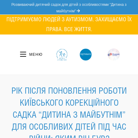
Skip
Розвиваючий дитячий садок для дітей з особливостями “Дитина з
to
майбутнім”
content
ПІДТРИМУЄМО ЛЮДЕЙ З АУТИЗМОМ. ЗАХИЩАЄМО ЇХ
ПРАВА. ВСЕ ЖИТТЯ.
МЕНЮ
РІК ПІСЛЯ ПОНОВЛЕННЯ РОБОТИ
КИЇВСЬКОГО КОРЕКЦІЙНОГО
САДКА “ДИТИНА З МАЙБУТНІМ”
ДЛЯ ОСОБЛИВИХ ДІТЕЙ ПІД ЧАС