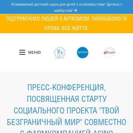
Skip
Розвиваючий дитячий садок для дітей з особливостями “Дитина з
to
майбутнім”
content
ПІДТРИМУЄМО ЛЮДЕЙ З АУТИЗМОМ. ЗАХИЩАЄМО ЇХ
ПРАВА. ВСЕ ЖИТТЯ.
МЕНЮ
ПРЕСС-КОНФЕРЕНЦИЯ,
ПОСВЯЩЕННАЯ СТАРТУ
CОЦИАЛЬНОГО ПРОЕКТА "ТВОЙ
БЕЗГРАНИЧНЫЙ МИР" СОВМЕСТНО