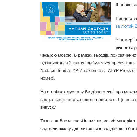
Шановні чи
Представл
за лютий 
У номері н
річного а
чеською мовою! В рамках заходів, присвячених
відзначається 2 квітня, відбудеться презентац
Nadační fond ATYP, Za sklem o.s., ATYP Press s.
номері.
На сторінках журналу Ви дізнаєтесь і про можл
спеціального портативного пристрою. Що це за 
випуску.
Також на Вас чекає й інший корисний матеріал. 
садок чи школу для дитини з інвалідністю; і бага