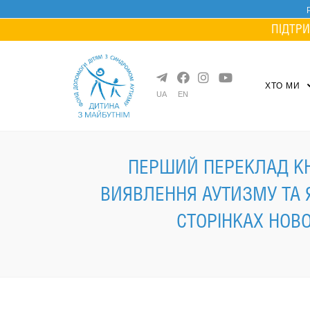
Skip
to
ПІДТРИ
content
ХТО МИ
UA
EN
ПЕРШИЙ ПЕРЕКЛАД КН
ВИЯВЛЕННЯ АУТИЗМУ ТА 
СТОРІНКАХ НОВО