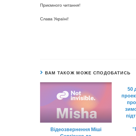
Приємного читання!
Слава Україні!
ВАМ ТАКОЖ МОЖЕ СПОДОБАТИСЬ
50 
проек
про
зим
під
“
Відеозвернення Міші