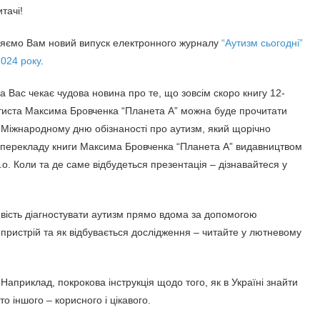
тачі!
яємо Вам новий випуск електронного журналу
“Аутизм сьогодні”
2024 року
.
а Вас чекає чудова новина про те, що зовсім скоро книгу 12-
утиста Максима Бровченка “Планета А” можна буде прочитати
 Міжнародному дню обізнаності про аутизм, який щорічно
ія перекладу книги Максима Бровченка “Планета А” видавництвом
r.o. Коли та де саме відбудеться презентація – дізнавайтеся у
ивість діагностувати аутизм прямо вдома за допомогою
пристрій та як відбувається дослідження – читайте у лютневому
Наприклад, покрокова інструкція щодо того, як в Україні знайти
то іншого – корисного і цікавого.