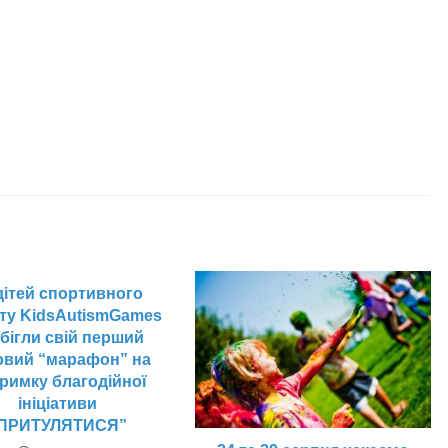
дітей спортивного
ту KidsAutismGames
бігли свій перший
овий “марафон” на
тримку благодійної
ініціативи
ПРИТУЛЯТИСЯ”