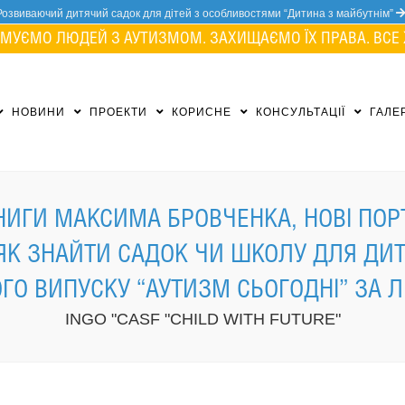
Розвиваючий дитячий садок для дітей з особливостями “Дитина з майбутнім”
МУЄМО ЛЮДЕЙ З АУТИЗМОМ. ЗАХИЩАЄМО ЇХ ПРАВА. ВСЕ 
НОВИНИ
ПРОЕКТИ
КОРИСНЕ
КОНСУЛЬТАЦІЇ
ГАЛЕ
ИГИ МАКСИМА БРОВЧЕНКА, НОВІ ПОРТ
ЯК ЗНАЙТИ САДОК ЧИ ШКОЛУ ДЛЯ ДИТИ
ГО ВИПУСКУ “АУТИЗМ СЬОГОДНІ” ЗА 
INGO "CASF "CHILD WITH FUTURE"