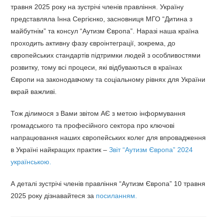
травня 2025 року на зустрічі членів правління. Україну
представляла Інна Сергієнко, засновниця МГО “Дитина з
майбутнім” та консул “Аутизм Європа”. Наразі наша країна
проходить активну фазу євроінтеграції, зокрема, до
європейських стандартів підтримки людей з особливостями
розвитку, тому всі процеси, які відбуваються в країнах
Європи на законодавчому та соціальному рівнях для України
вкрай важливі.
Тож ділимося з Вами звітом АЄ з метою інформування
громадського та професійного сектора про ключові
напрацювання наших європейських колег для впровадження
в Україні найкращих практик –
Звіт “Аутизм Європа” 2024
українською.
А деталі зустрічі членів правління “Аутизм Європа” 10 травня
2025 року дізнавайтеся за
посиланням.