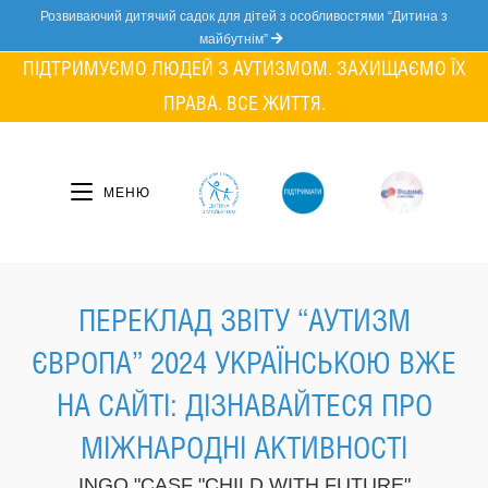
Skip
Розвиваючий дитячий садок для дітей з особливостями “Дитина з
to
майбутнім”
content
ПІДТРИМУЄМО ЛЮДЕЙ З АУТИЗМОМ. ЗАХИЩАЄМО ЇХ
ПРАВА. ВСЕ ЖИТТЯ.
МЕНЮ
ПЕРЕКЛАД ЗВІТУ “АУТИЗМ
ЄВРОПА” 2024 УКРАЇНСЬКОЮ ВЖЕ
НА САЙТІ: ДІЗНАВАЙТЕСЯ ПРО
МІЖНАРОДНІ АКТИВНОСТІ
INGO "CASF "CHILD WITH FUTURE"