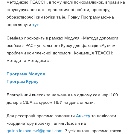
методикою ТЕАССН, в тому числі психомалюнок, вправи на
структурування арт-терапевтичної роботи, простору,
образотворчої символіки та ін. Повну Програму можна
переглянути
тут
.
Семінар проходить в рамках Модуля «Методи допомоги
особам з РАС» унікального Курсу для фахівців «Аутизм:
проблеми комплексної допомоги. Концепція ТЕАССН:
методи та методики ».
Програма Модуля
Програм Курсу
Благодійний внесок за навчання на одному семінарі 100
доларів США за курсом НБУ на день оплати.
Для реєстрації просимо заповнити
Анкету
та надіслати
координатору проекту Галині Лозовій на
galina.lozova.cwf@gmail.com.
З усіх питань просимо також