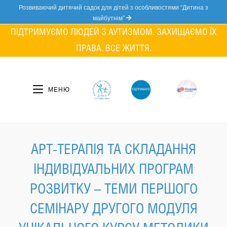
Skip
Розвиваючий дитячий садок для дітей з особливостями “Дитина з
to
майбутнім”
content
ПІДТРИМУЄМО ЛЮДЕЙ З АУТИЗМОМ. ЗАХИЩАЄМО ЇХ
ПРАВА. ВСЕ ЖИТТЯ.
МЕНЮ
АРТ-ТЕРАПІЯ ТА СКЛАДАННЯ
ІНДИВІДУАЛЬНИХ ПРОГРАМ
РОЗВИТКУ – ТЕМИ ПЕРШОГО
СЕМІНАРУ ДРУГОГО МОДУЛЯ