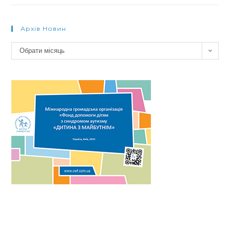
Архів Новин
Архів
Обрати місяць
новин