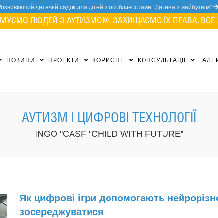
Розвиваючий дитячий садок для дітей з особливостями “Дитина з майбутнім”
МУЄМО ЛЮДЕЙ З АУТИЗМОМ. ЗАХИЩАЄМО ЇХ ПРАВА. ВСЕ 
НОВИНИ
ПРОЕКТИ
КОРИСНЕ
КОНСУЛЬТАЦІЇ
ГАЛЕ
АУТИЗМ І ЦИФРОВІ ТЕХНОЛОГІЇ
INGO "CASF "CHILD WITH FUTURE"
Як цифрові ігри допомогають нейроріз
зосереджуватися