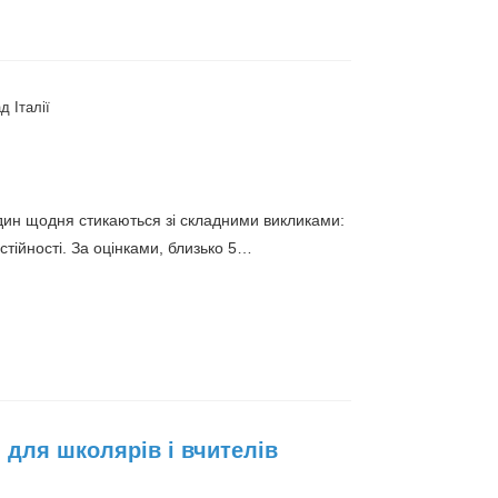
д Італії
родин щодня стикаються зі складними викликами:
тійності. За оцінками, близько 5…
І для школярів і вчителів