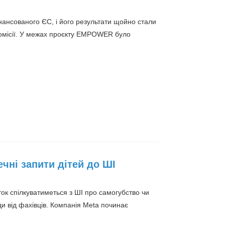
нсованого ЄС, і його результати щойно стали
комісії. У межах проєкту EMPOWER було
чні запити дітей до ШІ
ток спілкуватиметься з ШІ про самогубство чи
 від фахівців. Компанія Meta починає