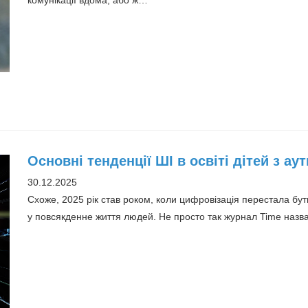
комунікації вдома, або ж…
Основні тенденції ШІ в освіті дітей з а
30.12.2025
Схоже, 2025 рік став роком, коли цифровізація перестала бу
у повсякденне життя людей. Не просто так журнал Time наз