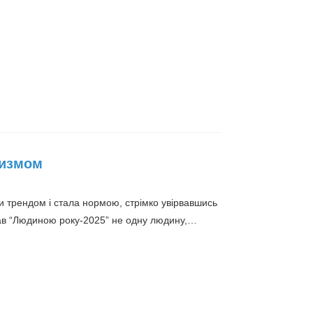
утизмом
ти трендом і стала нормою, стрімко увірвавшись
вав “Людиною року-2025” не одну людину,…