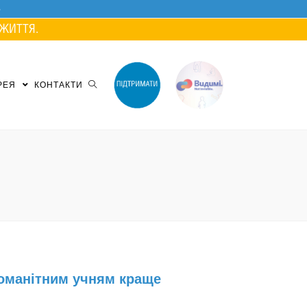
ЖИТТЯ.
РЕЯ
КОНТАКТИ
номанітним учням краще