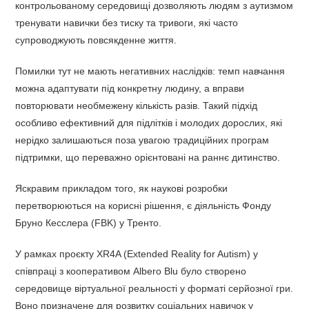
контрольованому середовищі дозволяють людям з аутизмом
тренувати навички без тиску та тривоги, які часто
супроводжують повсякденне життя.
Помилки тут не мають негативних наслідків: темп навчання
можна адаптувати під конкретну людину, а вправи
повторювати необмежену кількість разів. Такий підхід
особливо ефективний для підлітків і молодих дорослих, які
нерідко залишаються поза увагою традиційних програм
підтримки, що переважно орієнтовані на раннє дитинство.
Яскравим прикладом того, як наукові розробки
перетворюються на корисні рішення, є діяльність Фонду
Бруно Кесслера (FBK) у Тренто.
У рамках проєкту XR4A (Extended Reality for Autism) у
співпраці з кооперативом Albero Blu було створено
середовище віртуальної реальності у форматі серйозної гри.
Воно призначене для розвитку соціальних навичок у