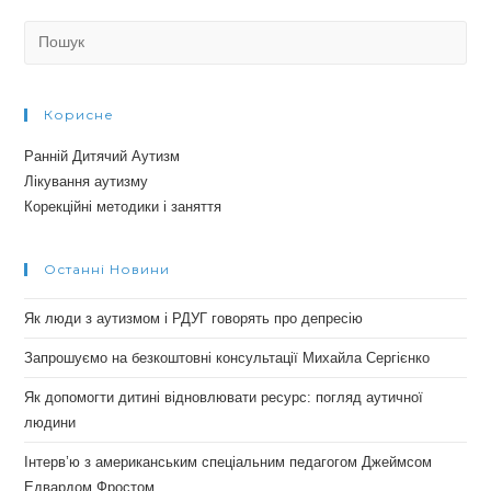
Search
for:
Корисне
Ранній Дитячий Аутизм
Лікування аутизму
Корекційні методики і заняття
Останні Новини
Як люди з аутизмом і РДУГ говорять про депресію
Запрошуємо на безкоштовні консультації Михайла Сергієнко
Як допомогти дитині відновлювати ресурс: погляд аутичної
людини
Інтерв’ю з американським спеціальним педагогом Джеймсом
Едвардом Фростом