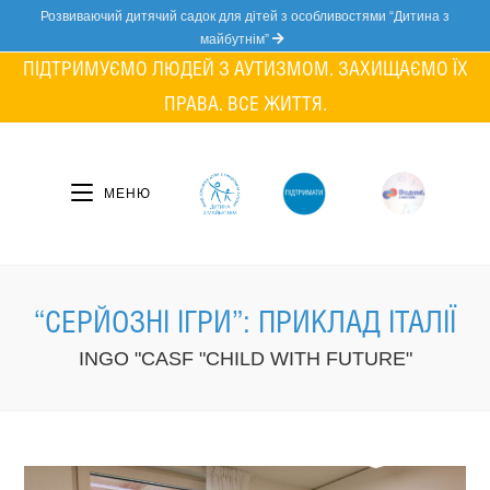
Skip
Розвиваючий дитячий садок для дітей з особливостями “Дитина з
to
майбутнім”
content
ПІДТРИМУЄМО ЛЮДЕЙ З АУТИЗМОМ. ЗАХИЩАЄМО ЇХ
ПРАВА. ВСЕ ЖИТТЯ.
МЕНЮ
“СЕРЙОЗНІ ІГРИ”: ПРИКЛАД ІТАЛІЇ
INGO "CASF "CHILD WITH FUTURE"