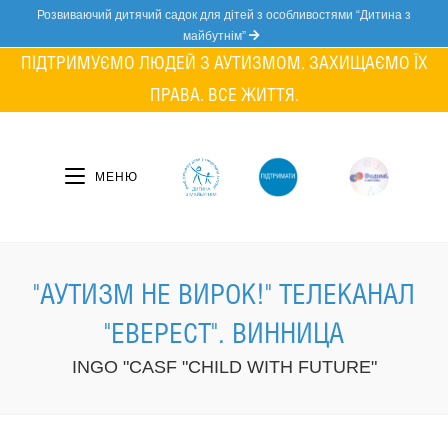
Skip
Розвиваючий дитячий садок для дітей з особливостями “Дитина з
to
майбутнім”
content
ПІДТРИМУЄМО ЛЮДЕЙ З АУТИЗМОМ. ЗАХИЩАЄМО ЇХ
ПРАВА. ВСЕ ЖИТТЯ.
МЕНЮ
"АУТИЗМ НЕ ВИРОК!" ТЕЛЕКАНАЛ
"ЕВЕРЕСТ". ВИННИЦА
INGO "CASF "CHILD WITH FUTURE"