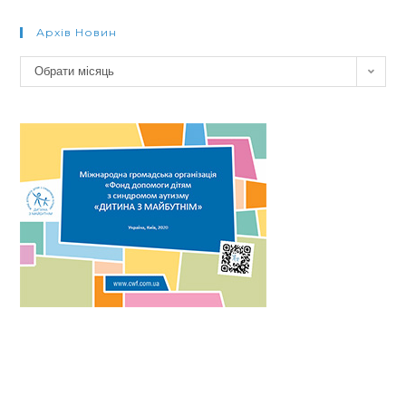
Архів Новин
Архів
Обрати місяць
новин