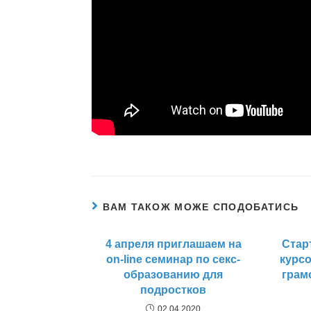
ВАМ ТАКОЖ МОЖЕ СПОДОБАТИСЬ
4 апреля приглашаем на
Стар
on-line семинар по секс-
курс
образованию для
грам
подростков
02.04.2020