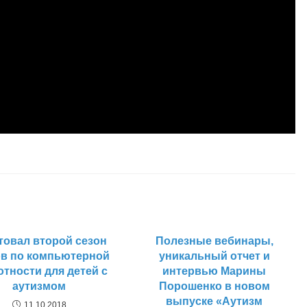
товал второй сезон
Полезные вебинары,
ов по компьютерной
уникальный отчет и
отности для детей с
интервью Марины
аутизмом
Порошенко в новом
выпуске «Аутизм
11.10.2018