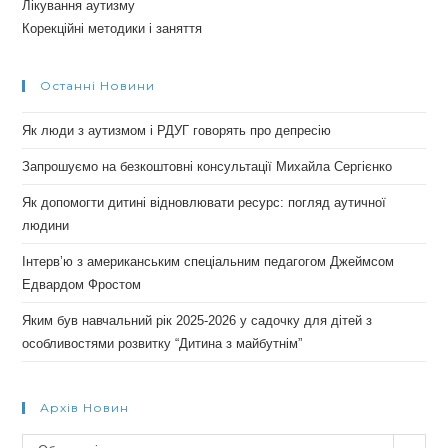
Лікування аутизму
Корекційні методики і заняття
Останні Новини
Як люди з аутизмом і РДУГ говорять про депресію
Запрошуємо на безкоштовні консультації Михайла Сергієнко
Як допомогти дитині відновлювати ресурс: погляд аутичної
людини
Інтерв’ю з американським спеціальним педагогом Джеймсом
Едвардом Фростом
Яким був навчальний рік 2025-2026 у садочку для дітей з
особливостями розвитку “Дитина з майбутнім”
Архів Новин
Архів