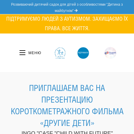
Skip
Розвиваючий дитячий садок для дітей з особливостями “Дитина з
to
майбутнім”
content
ПІДТРИМУЄМО ЛЮДЕЙ З АУТИЗМОМ. ЗАХИЩАЄМО ЇХ
ПРАВА. ВСЕ ЖИТТЯ.
МЕНЮ
ПРИГЛАШАЕМ ВАС НА
ПРЕЗЕНТАЦИЮ
КОРОТКОМЕТРАЖНОГО ФИЛЬМА
«ДРУГИЕ ДЕТИ»
INGO "CASF "CHILD WITH FUTURE"