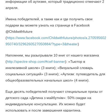
информации об аутизме, который традиционно отмечают 2
апреля.
Имена победителей, а также как и где получить свои
подарки вы можете узнать на странице в Facebook
@Childwithfuture
(
https://www.facebook.com/Childwithfuture/photos/a.270595602
950740/3296260527050884/?type=3&theater
)
Напомним, мы разыгрывали 10 книг от нашего магазина
(
http://spectre-shop.com/#cwf-banner
): «Тьютор в
инклюзивной школе» (3 книги); «Визуальной словарь
социальных ситуаций» (3 книги); «Аутизм: путеводитель для
общеобразовательных начальных школ» (4 книги).
Еще десять победителей получают специальные призы от
детского сада «Дитина з майбутнім»: 50% скидки на
индивидуальную консультацию. Их можно будет
использовать и после завершения карантина.