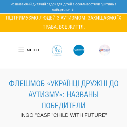
Skip
Розвиваючий дитячий садок для дітей з особливостями “Дитина з
to
майбутнім”
content
ПІДТРИМУЄМО ЛЮДЕЙ З АУТИЗМОМ. ЗАХИЩАЄМО ЇХ
ПРАВА. ВСЕ ЖИТТЯ.
МЕНЮ
ФЛЕШМОБ «УКРАЇНЦІ ДРУЖНІ ДО
АУТИЗМУ»: НАЗВАНЫ
ПОБЕДИТЕЛИ
INGO "CASF "CHILD WITH FUTURE"