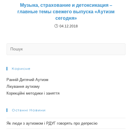
Музыка, страхование и детоксикация –
главные темы свежего выпуска «Аутизм
сегодня»
04.12.2018
Search
for:
Корисне
Ранній Дитячий Аутизм
Лікування аутизму
Корекційні методики і заняття
Останні Новини
Як люди з аутизмом і РДУГ говорять про депресію