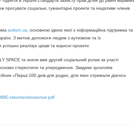
ї – підняти в Україні стандарти захисту прав дітей до рівня керівних
ж просувати соціальні, гуманітарні проекти та ініціативи членів
орма
autism.ua
, основною ідеєю якої є інформаційна підтримка та
країні. З метою допомоги людям з аутизмом та їх
спішно реалізує цікаві та корисні проекти.
Y SPACE та зняли вже другий соціальний ролик за участі
 основні стереотипи та упередження. Завдяки зусиллям
сібник «Перші 100 днів для родин, діти яких отримали діагноз
OSOBIE-rekomendovannoe.pdf