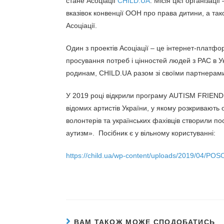
стане Асоціації
CHILD.UA
. Місія цієї організаці
вказівок конвенції ООН про права дитини, а тако
Асоціації.
Один з проектів Асоціації – це інтернет-платф
просування потреб і цінностей людей з РАС в У
родинам, CHILD.UA разом зі своїми партнерами у
У 2019 році відкрили програму AUTISM FRIENDL
відомих артистів України, у якому розкривають
волонтерів та українських фахівців створили по
аутизм». Посібник є у вільному користуванні:
https://child.ua/wp-content/uploads/2019/04/P
ВАМ ТАКОЖ МОЖЕ СПОДОБАТИСЬ