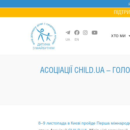
Skip
to
ПІДТРИ
content
ХТО МИ
UA
EN
АСОЦІАЦІЇ CHILD.UA – Г
8–9 листопада в Києві пройде Перша міжнародн