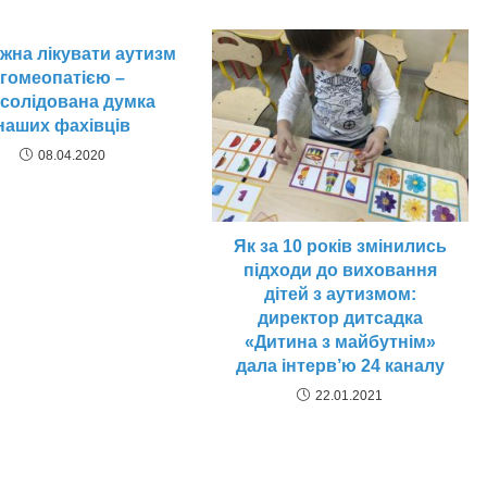
жна лікувати аутизм
гомеопатією –
солідована думка
наших фахівців
08.04.2020
Як за 10 років змінились
підходи до виховання
дітей з аутизмом:
директор дитсадка
«Дитина з майбутнім»
дала інтерв’ю 24 каналу
22.01.2021