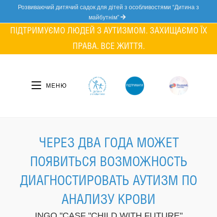
Skip
Розвиваючий дитячий садок для дітей з особливостями “Дитина з
to
майбутнім”
content
ПІДТРИМУЄМО ЛЮДЕЙ З АУТИЗМОМ. ЗАХИЩАЄМО ЇХ
ПРАВА. ВСЕ ЖИТТЯ.
МЕНЮ
ЧЕРЕЗ ДВА ГОДА МОЖЕТ
ПОЯВИТЬСЯ ВОЗМОЖНОСТЬ
ДИАГНОСТИРОВАТЬ АУТИЗМ ПО
АНАЛИЗУ КРОВИ
INGO "CASF "CHILD WITH FUTURE"