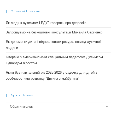
Останні Новини
Як люди з аутизмом і РДУГ говорять про депресію
Запрошуємо на безкоштовні консультації Михайла Сергієнко
Як допомогти дитині відновлювати ресурс: погляд аутичної
людини
Інтерв’ю з американським спеціальним педагогом Джеймсом
Едвардом Фростом
Яким був навчальний рік 2025-2026 у садочку для дітей з
особливостями розвитку “Дитина з майбутнім”
Архів Новин
Архів
Обрати місяць
новин