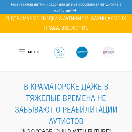
Skip
Розвиваючий дитячий садок для дітей з особливостями “Дитина з
to
майбутнім”
content
ПІДТРИМУЄМО ЛЮДЕЙ З АУТИЗМОМ. ЗАХИЩАЄМО ЇХ
ПРАВА. ВСЕ ЖИТТЯ.
МЕНЮ
В КРАМАТОРСКЕ ДАЖЕ В
ТЯЖЕЛЫЕ ВРЕМЕНА НЕ
ЗАБЫВАЮТ О РЕАБИЛИТАЦИИ
АУТИСТОВ
INGO "CASF "CHILD WITH FUTURE"