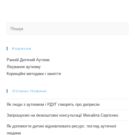
Search
for:
Корисне
Ранній Дитячий Аутизм
Лікування аутизму
Корекційні методики і заняття
Останні Новини
Як люди з аутизмом і РДУГ говорять про депресію
Запрошуємо на безкоштовні консультації Михайла Сергієнко
Як допомогти дитині відновлювати ресурс: погляд аутичної
людини