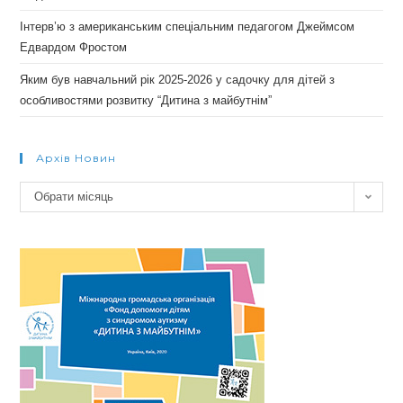
Інтерв’ю з американським спеціальним педагогом Джеймсом
Едвардом Фростом
Яким був навчальний рік 2025-2026 у садочку для дітей з
особливостями розвитку “Дитина з майбутнім”
Архів Новин
Архів
Обрати місяць
новин