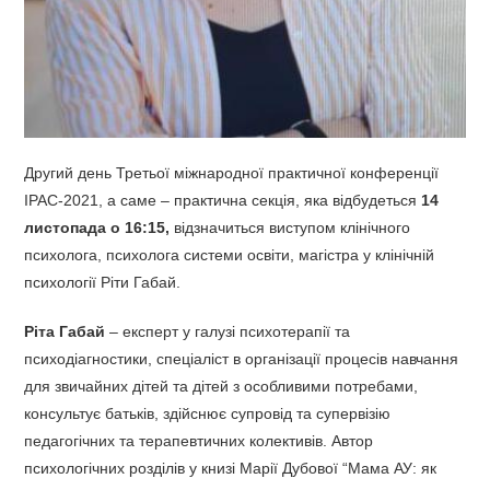
Другий день Третьої міжнародної практичної конференції
IPAC-2021, а саме – практична секція, яка відбудеться
14
листопада о 16:15,
відзначиться виступом клінічного
психолога, психолога системи освіти, магістра у клінічній
психології Ріти Габай.
Ріта Габай
– експерт у галузі психотерапії та
психодіагностики, спеціаліст в організації процесів навчання
для звичайних дітей та дітей з особливими потребами,
консультує батьків, здійснює супровід та супервізію
педагогічних та терапевтичних колективів. Автор
психологічних розділів у книзі Марії Дубової “Мама АУ: як