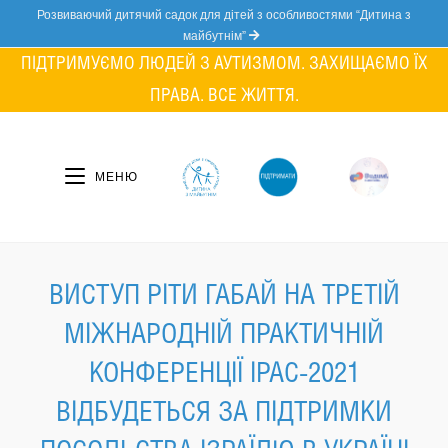
Skip
Розвиваючий дитячий садок для дітей з особливостями “Дитина з
to
майбутнім”
content
ПІДТРИМУЄМО ЛЮДЕЙ З АУТИЗМОМ. ЗАХИЩАЄМО ЇХ
ПРАВА. ВСЕ ЖИТТЯ.
МЕНЮ
ВИСТУП РІТИ ГАБАЙ НА ТРЕТІЙ
МІЖНАРОДНІЙ ПРАКТИЧНІЙ
КОНФЕРЕНЦІЇ IPAC-2021
ВІДБУДЕТЬСЯ ЗА ПІДТРИМКИ