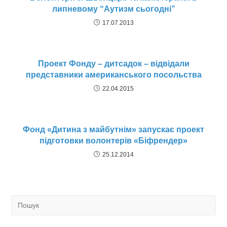
липневому “Аутизм сьогодні”
17.07.2013
Проект Фонду – дитсадок – відвідали
представники американського посольства
22.04.2015
Фонд «Дитина з майбутнім» запускає проект
підготовки волонтерів «Біфрендер»
25.12.2014
Search
for: