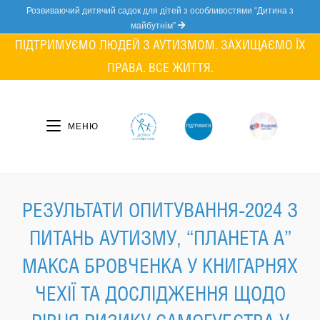
Skip
Розвиваючий дитячий садок для дітей з особливостями “Дитина з
to
майбутнім”
content
ПІДТРИМУЄМО ЛЮДЕЙ З АУТИЗМОМ. ЗАХИЩАЄМО ЇХ
ПРАВА. ВСЕ ЖИТТЯ.
МЕНЮ
РЕЗУЛЬТАТИ ОПИТУВАННЯ-2024 З
ПИТАНЬ АУТИЗМУ, “ПЛАНЕТА А”
МАКСА БРОВЧЕНКА У КНИГАРНЯХ
ЧЕХІЇ ТА ДОСЛІДЖЕННЯ ЩОДО