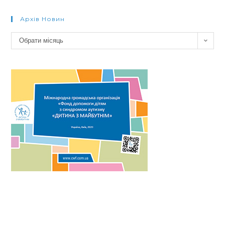
Архів Новин
Архів
Обрати місяць
новин