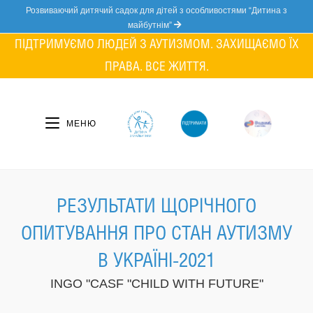
Skip
Розвиваючий дитячий садок для дітей з особливостями “Дитина з
to
майбутнім”
content
ПІДТРИМУЄМО ЛЮДЕЙ З АУТИЗМОМ. ЗАХИЩАЄМО ЇХ
ПРАВА. ВСЕ ЖИТТЯ.
МЕНЮ
РЕЗУЛЬТАТИ ЩОРІЧНОГО
ОПИТУВАННЯ ПРО СТАН АУТИЗМУ
В УКРАЇНІ-2021
INGO "CASF "CHILD WITH FUTURE"