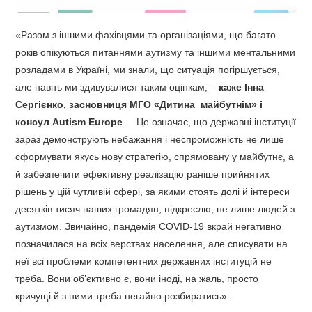
«Разом з іншими фахівцями та організаціями, що багато
років опікуються питаннями аутизму та іншими ментальними
розладами в Україні, ми знали, що ситуація погіршується,
але навіть ми здивувалися таким оцінкам, –
каже Інна
Сергієнко, засновниця МГО «Дитина майбутнім» і
консул Autism Europe
. – Це означає, що державні інституції
зараз демонструють небажання і неспроможність не лише
сформувати якусь нову стратегію, спрямовану у майбутнє, а
й забезпечити ефективну реалізацію раніше прийнятих
рішень у цій чутливій сфері, за якими стоять долі й інтереси
десятків тисяч наших громадян, підкреслю, не лише людей з
аутизмом. Звичайно, пандемія COVID-19 вкрай негативно
позначилася на всіх верствах населення, але списувати на
неї всі проблеми компетентних державних інституцій не
треба. Вони об’єктивно є, вони іноді, на жаль, просто
кричущі й з ними треба негайно розбиратись».