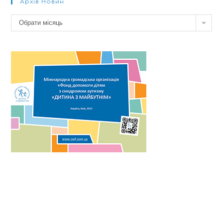
Архів Новин
Архів
Обрати місяць
новин