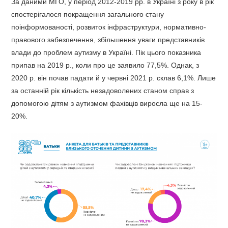
За даними МГО, у період 2012-2019 рр. в Україні з року в рік
спостерігалося покращення загального стану
поінформованості, розвиток інфраструктури, нормативно-
правового забезпечення, збільшення уваги представників
влади до проблем аутизму в Україні. Пік цього показника
припав на 2019 р., коли про це заявило 77,5%. Однак, з
2020 р. він почав падати й у червні 2021 р. склав 6,1%. Лише
за останній рік кількість незадоволених станом справ з
допомогою дітям з аутизмом фахівців виросла ще на 15-
20%.