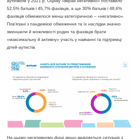
аутизмом у 2021 р. Оцінку «вкрай негативно» поставило
52,5% батьків і 45,7% фахівців, а ще 30% батьків і 48,6%
фахівців обмежилося менш категоричною – «негативно».
Пов’язані з пандемією обмеження та їх наслідки значно
зменшили й можливості родин та фахівців брати
«максимальну й активну» участь у навчанні та підтримці
дітей-аутистів.
На цьому негативному фоні дещо виділяється ситуація з