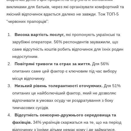
викликами для батьків, через які організувати комфортний та
якісний відпочинок вдається далеко не завжди. Тож
ТОП-5
“червоних прапорців”:
Висока вартість послуг,
які пропонують українські та
зарубіжні оператори. 56% респондентів зауважили, що
саме відсутність коштів робить відпочинок для їхніх родин
недоступним.
Повітряні тривоги та страх за життя.
Для 56%
опитаних саме цей фактор є ключовим під час вибору
місця відпочинку.
Низький рівень толерантності оточуючих.
Для 51%
опитаних це найболючіший фактор, який не дозволяє
відпочивати в умовах осуду чи роздратування з боку
тимчасових сусідів.
Відсутність сенсорно-дружнього середовища та
фахівців.
34% українців скаржаться на те, що на період
відпочинку з їхніми дітьми немає кому і де займатися.