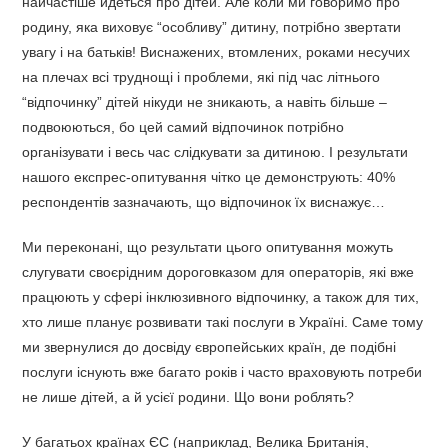
найчастіше йдеться про дітей. Але коли ми говоримо про
родину, яка виховує “особливу” дитину, потрібно звертати
увагу і на батьків! Виснажених, втомлених, роками несучих
на плечах всі труднощі і проблеми, які під час літнього
“відпочинку” дітей нікуди не зникають, а навіть більше –
подвоюються, бо цей самий відпочинок потрібно
організувати і весь час слідкувати за дитиною. І результати
нашого експрес-опитування чітко це демонструють: 40%
респондентів зазначають, що відпочинок їх виснажує…
Ми переконані, що результати цього опитування можуть
слугувати своєрідним дороговказом для операторів, які вже
працюють у сфері інклюзивного відпочинку, а також для тих,
хто лише планує розвивати такі послуги в Україні. Саме тому
ми звернулися до досвіду європейських країн, де подібні
послуги існують вже багато років і часто враховують потреби
не лише дітей, а й усієї родини. Що вони роблять?
У багатьох країнах ЄС (наприклад, Велика Британія,