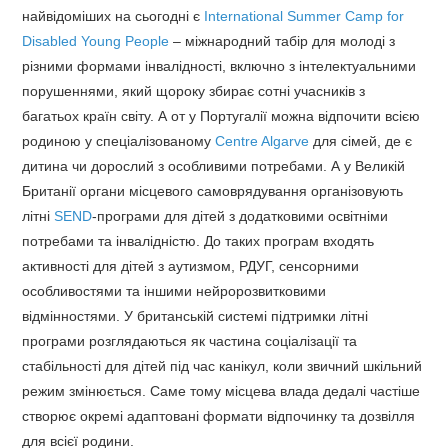
найвідоміших на сьогодні є
International Summer Camp for
Disabled Young People
– міжнародний табір для молоді з
різними формами інвалідності, включно з інтелектуальними
порушеннями, який щороку збирає сотні учасників з
багатьох країн світу. А от у Португалії можна відпочити всією
родиною у спеціалізованому
Centre Algarve
для сімей, де є
дитина чи дорослий з особливими потребами. А у Великій
Британії органи місцевого самоврядування організовують
літні
SEND
-програми для дітей з додатковими освітніми
потребами та інвалідністю. До таких програм входять
активності для дітей з аутизмом, РДУГ, сенсорними
особливостями та іншими нейророзвитковими
відмінностями. У британській системі підтримки літні
програми розглядаються як частина соціалізації та
стабільності для дітей під час канікул, коли звичний шкільний
режим змінюється. Саме тому місцева влада дедалі частіше
створює окремі адаптовані формати відпочинку та дозвілля
для всієї родини.