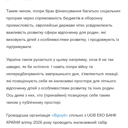
Таким чином, попри брак фінансування багатьох соціальних
програм через спрямованість бюджетів в оборонну
промисловість, європейські держави чітко усвідомлюють
важливість розвитку сфери відпочинку для родин, які
виховують дітей з особливостями розвитку, і продовжують їх
підтримувати.
Україна також рухається у цьому напрямку, хоча й не так
швидко, як би хотілося. І навіть попри війну та
непередбачуваність завтрашнього дня, зʼявляються локації,
які позиціонують себе як інклюзивні простори для літнього
відпочинку дітей з особливостями розвитку та їхніх родин.
Ось деякі з них, хто (принаймні) позиціонує себе таким
чином у публічному просторі.
Громадська організація
«Відчуй»
спільно з UGB ЕКО БАНК
КРАЇНИ влітку 2026 року проводить інклюзивний табір