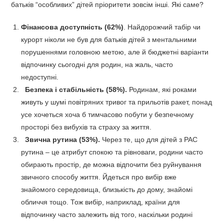
батьків “особливих” дітей пріоритети зовсім інші. Які саме?
Фінансова доступність (62%)
. Найдорожчий табір чи
курорт ніколи не був для батьків дітей з ментальними
порушеннями головною метою, але й бюджетні варіанти
відпочинку сьогодні для родин, на жаль, часто
недоступні.
Безпека і стабільність (58%).
Родинам, які роками
живуть у шумі повітряних тривог та прильотів ракет, понад
усе хочеться хоча б тимчасово побути у безпечному
просторі без вибухів та страху за життя.
Звична рутина (53%).
Через те, що для дітей з РАС
рутина – це атрибут спокою та рівноваги, родини часто
обирають простір, де можна відпочити без руйнування
звичного способу життя. Йдеться про вибір вже
знайомого середовища, близькість до дому, знайомі
обличчя тощо. Тож вибір, наприклад, країни для
відпочинку часто залежить від того, наскільки родині