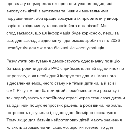
провела у соцмережах експрес-опитування родин, які
виховують дітей з аутизмом та іншими ментальними
порушеннями, аби краще зрозуміти їх пріоритети у виборі
варіантів відпочинку та нюансів його організації. Ми
сподіваємося, що ця інформація буде корисною, перш за
все, для закладів відпочинку і допоможе зробити літо 2026
незабутнім для якомога більшої кількості українців.
Результати опитування демонструють однозначну позицію
батьків: родини дітей з РАС сприймають літній відпочинок не
як розвагу, а як необхідний інструмент для мінімального
відновлення емоційного стану не тільки дитини, а й всієї
сімʼї. Річ у тім, що батьки дітей з особливостями розвитку і
так перебувають у постійному стресі через стан своєї дитини
та одвічний пошук непростих рішень, а роки війни, на жаль,
потроюють ці зусилля і, відповідно, безмірно виснажують.
Тому якщо для батьків нейротипових дітей мають значення
кількість атракціонів чи, скажімо, зірочки готелю, то для