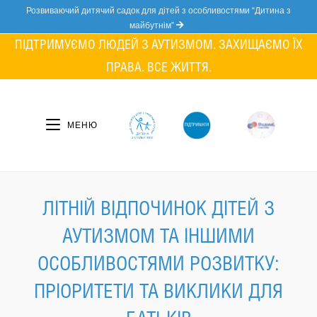
Skip
Розвиваючий дитячий садок для дітей з особливостями “Дитина з
to
майбутнім”
content
ПІДТРИМУЄМО ЛЮДЕЙ З АУТИЗМОМ. ЗАХИЩАЄМО ЇХ
ПРАВА. ВСЕ ЖИТТЯ.
МЕНЮ
ЛІТНІЙ ВІДПОЧИНОК ДІТЕЙ З
АУТИЗМОМ ТА ІНШИМИ
ОСОБЛИВОСТЯМИ РОЗВИТКУ:
ПРІОРИТЕТИ ТА ВИКЛИКИ ДЛЯ