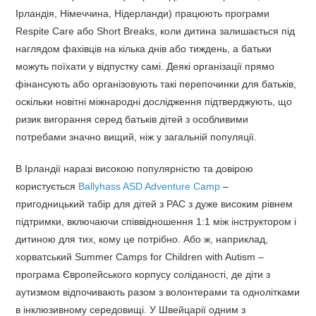
Ірландія, Німеччина, Нідерланди) працюють програми
Respite Care або Short Breaks, коли дитина залишається під
наглядом фахівців на кілька днів або тиждень, а батьки
можуть поїхати у відпустку самі. Деякі організації прямо
фінансують або організовують такі перепочинки для батьків,
оскільки новітні міжнародні дослідження підтверджують, що
ризик вигорання серед батьків дітей з особливими
потребами значно вищий, ніж у загальній популяції.
В Ірландії наразі високою популярністю та довірою
користується
Ballyhass ASD Adventure Camp
–
пригодницький табір для дітей з РАС з дуже високим рівнем
підтримки, включаючи співвідношення 1:1 між інструктором і
дитиною для тих, кому це потрібно. Або ж, наприклад,
хорватський Summer Camps for Children with Autism –
програма Європейського корпусу соліданості, де діти з
аутизмом відпочивають разом з волонтерами та однолітками
в інклюзивному середовищі. У Швейцарії одним з