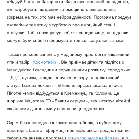
«Відчуй Літо» на Закарпатті. Захід орієнтований на підлітків,
які потребують підтримки та емоційного відновлення,
зокрема на тих, хто має нейровідмінності. Програма поєднує
екологічну тематику з турботою про емоційний стан і
стосунки. Табір позиціонує себе як середовище, де підлітки
можуть бути собою і формувати тривалі соціальні зв’язки.
Також про себе заявляє у медійному просторі і інклюзивний
літній табір
«Космотабір»
. Він приймає дітей та підлітків з
інвалідністю і складними порушеннями розвитку, серед яких
– ДЦП, аутизм, складні порушення зору та паліативний
статус. Базова локація – «Новопечерська школа» в Києві.
Пілотні кемпи відбудуться в Кременчуці та Коломиї. Це
щорічна ініціатива ГО «Бачити серцем», яка інтегрує дітей зі
складними діагнозами у середовище однолітків.
Окрім безпосередньо інклюзивних таборів, в публічному
просторі є багато інформації про можливості доєднатися до
таборів та дитячих програм з
психологічної реабілітації
, що