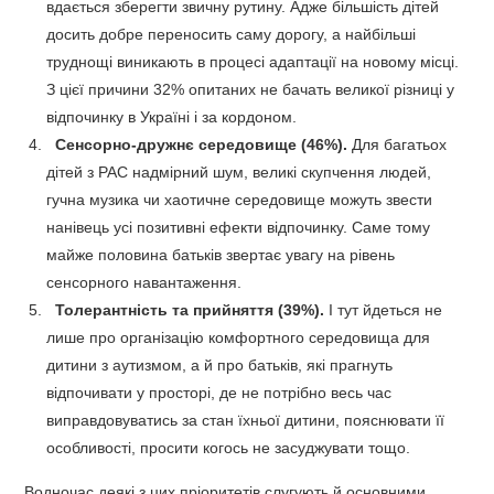
вдається зберегти звичну рутину. Адже більшість дітей
досить добре переносить саму дорогу, а найбільші
труднощі виникають в процесі адаптації на новому місці.
З цієї причини 32% опитаних не бачать великої різниці у
відпочинку в Україні і за кордоном.
Сенсорно-дружнє середовище (46%).
Для багатьох
дітей з РАС надмірний шум, великі скупчення людей,
гучна музика чи хаотичне середовище можуть звести
нанівець усі позитивні ефекти відпочинку. Саме тому
майже половина батьків звертає увагу на рівень
сенсорного навантаження.
Толерантність та прийняття (39%).
І тут йдеться не
лише про організацію комфортного середовища для
дитини з аутизмом, а й про батьків, які прагнуть
відпочивати у просторі, де не потрібно весь час
виправдовуватись за стан їхньої дитини, пояснювати її
особливості, просити когось не засуджувати тощо.
Водночас деякі з цих пріоритетів слугують й основними