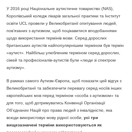
У 2016 році Національне аутистичне товариство (NAS),
Королівський коледж лікарів загальної практики та Інститут
освіти UCL провели у Великобританії опитування людей,
пов’язаних з аутизмом, щоб поцікавитися вподобаннями
щодо використання термінів мови. Серед дорослих
британських аутистів найпопулярнішим терміном був термін
«аутист». Найбільш улюбленим терміном серед дорослих,
сімей та професіоналів-аутистів були «люди зі спектром
аутизму».
В рамках самого Аутизм-Європа, щоб показати цей відгук з
Великобританії та забезпечити перевагу серед носіїв інших
європейських мов перед терміном «особа з аутизмом» та
для того, щоб дотримуватись Конвенції Організації
Об’єднаних Націй про права людей з інвалідністю, яка
всюди використовує мову рідної особи,
усі три
вищезазначені терміни використовуються як