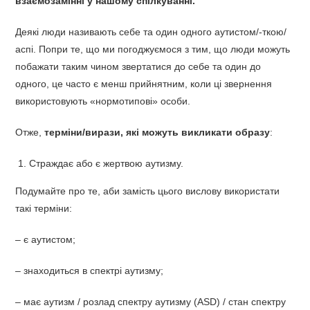
взаємозамінні у нашому спілкуванні.
Деякі люди називають себе та один одного аутистом/-ткою/
аспі. Попри те, що ми погоджуємося з тим, що люди можуть
побажати таким чином звертатися до себе та один до
одного, це часто є менш прийнятним, коли ці звернення
використовують «нормотипові» особи.
Отже,
терміни/вирази, які можуть викликати образу
:
Страждає або є жертвою аутизму.
Подумайте про те, аби замість цього вислову використати
такі терміни:
– є аутистом;
– знаходиться в спектрі аутизму;
– має аутизм / розлад спектру аутизму (ASD) / стан спектру