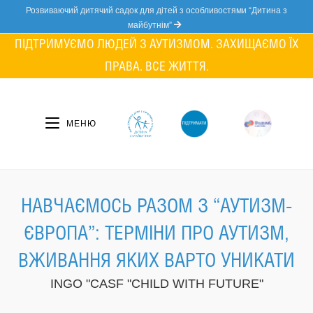
Skip
Розвиваючий дитячий садок для дітей з особливостями “Дитина з
to
майбутнім”
content
ПІДТРИМУЄМО ЛЮДЕЙ З АУТИЗМОМ. ЗАХИЩАЄМО ЇХ
ПРАВА. ВСЕ ЖИТТЯ.
МЕНЮ
НАВЧАЄМОСЬ РАЗОМ З “АУТИЗМ-
ЄВРОПА”: ТЕРМІНИ ПРО АУТИЗМ,
ВЖИВАННЯ ЯКИХ ВАРТО УНИКАТИ
INGO "CASF "CHILD WITH FUTURE"