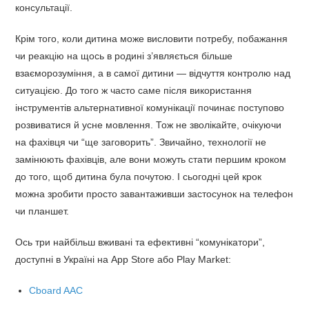
консультації.
Крім того, коли дитина може висловити потребу, побажання
чи реакцію на щось в родині з’являється більше
взаєморозуміння, а в самої дитини — відчуття контролю над
ситуацією. До того ж часто саме після використання
інструментів альтернативної комунікації починає поступово
розвиватися й усне мовлення. Тож не зволікайте, очікуючи
на фахівця чи “ще заговорить”. Звичайно, технології не
замінюють фахівців, але вони можуть стати першим кроком
до того, щоб дитина була почутою. І сьогодні цей крок
можна зробити просто завантаживши застосунок на телефон
чи планшет.
Ось три найбільш вживані та ефективні “комунікатори”,
доступні в Україні на App Store або Play Market:
Cboard AAC