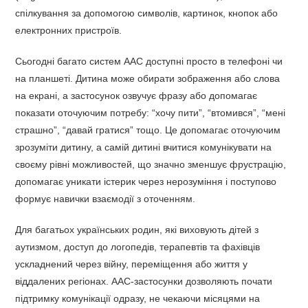
спілкування за допомогою символів, картинок, кнопок або
електронних пристроїв.
Сьогодні багато систем AAC доступні просто в телефоні чи
на планшеті. Дитина може обирати зображення або слова
на екрані, а застосунок озвучує фразу або допомагає
показати оточуючим потребу: “хочу пити”, “втомився”, “мені
страшно”, “давай гратися” тощо. Це допомагає оточуючим
зрозуміти дитину, а самій дитині вчитися комунікувати на
своєму рівні можливостей, що значно зменшує фрустрацію,
допомагає уникати істерик через нерозуміння і поступово
формує навички взаємодії з оточенням.
Для багатьох українських родин, які виховують дітей з
аутизмом, доступ до логопедів, терапевтів та фахівців
ускладнений через війну, переміщення або життя у
віддалених регіонах. AAC-застосунки дозволяють почати
підтримку комунікації одразу, не чекаючи місяцями на