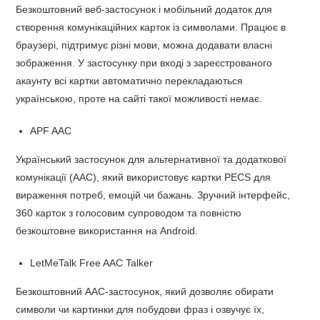
Безкоштовний веб-застосунок і мобільний додаток для
створення комунікаційних карток із символами. Працює в
браузері, підтримує різні мови, можна додавати власні
зображення. У застосунку при вході з зареєстрованого
акаунту всі картки автоматично перекладаються
українською, проте на сайті такої можливості немає.
APF AAC
Український застосунок для альтернативної та додаткової
комунікації (AAC), який використовує картки PECS для
вираження потреб, емоцій чи бажань. Зручний інтерфейс,
360 карток з голосовим супроводом та повністю
безкоштовне використання на Android.
LetMeTalk Free AAC Talker
Безкоштовний AAC-застосунок, який дозволяє обирати
символи чи картинки для побудови фраз і озвучує їх,