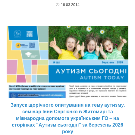
18.03.2014
Запуск щорічного опитування на тему аутизму,
семінар Інни Сергієнко в Житомирі та
міжнародна допомога українським ГО – на
сторінках “Аутизм сьогодні” за березень 2026
року