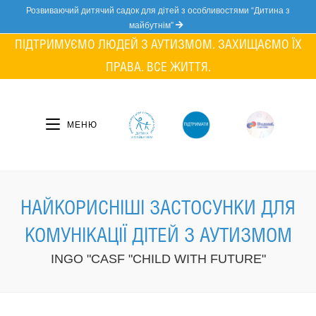
Skip
Розвиваючий дитячий садок для дітей з особливостями “Дитина з
to
майбутнім”
content
ПІДТРИМУЄМО ЛЮДЕЙ З АУТИЗМОМ. ЗАХИЩАЄМО ЇХ
ПРАВА. ВСЕ ЖИТТЯ.
МЕНЮ
НАЙКОРИСНІШІ ЗАСТОСУНКИ ДЛЯ
КОМУНІКАЦІЇ ДІТЕЙ З АУТИЗМОМ
INGO "CASF "CHILD WITH FUTURE"