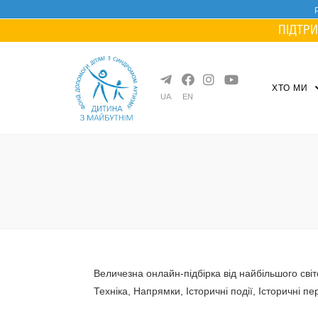
Skip
to
ПІДТРИ
content
ХТО МИ
UA
EN
Величезна онлайн-підбірка від найбільшого світо
Техніка, Напрямки, Історичні події, Історичні п