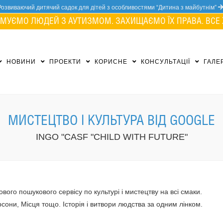
Розвиваючий дитячий садок для дітей з особливостями “Дитина з майбутнім”
МУЄМО ЛЮДЕЙ З АУТИЗМОМ. ЗАХИЩАЄМО ЇХ ПРАВА. ВСЕ 
НОВИНИ
ПРОЕКТИ
КОРИСНЕ
КОНСУЛЬТАЦІЇ
ГАЛЕ
МИСТЕЦТВО І КУЛЬТУРА ВІД GOOGLE
INGO "CASF "CHILD WITH FUTURE"
вого пошукового сервісу по культурі і мистецтву на всі смаки.
ерсони, Місця тощо. Історія і витвори людства за одним лінком.