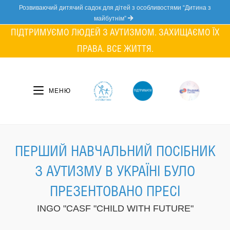
Skip
Розвиваючий дитячий садок для дітей з особливостями “Дитина з
to
майбутнім”
content
ПІДТРИМУЄМО ЛЮДЕЙ З АУТИЗМОМ. ЗАХИЩАЄМО ЇХ
ПРАВА. ВСЕ ЖИТТЯ.
МЕНЮ
ПЕРШИЙ НАВЧАЛЬНИЙ ПОСІБНИК
З АУТИЗМУ В УКРАЇНІ БУЛО
ПРЕЗЕНТОВАНО ПРЕСІ
INGO "CASF "CHILD WITH FUTURE"