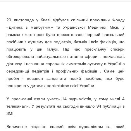
20 листопада у Києві відбувся спільний прес-ланч Фонду
«Дитина з майбутнім» та Української Медичної Місії, у
рамках якого пресі було презентовано перший навчальний
посібник з аутизму для педіатрів, батьків і всіх фахівців, що
працюють у цій галузі. Під час прес-ланчу спікери
обговорювали найактуальніше питання сфери – невчасність
діагнозу і незнання справжніх симптомів аутизму в Україні в
середовищі педіатрів і профільних фахівців . Саме цей
пробіл і повинен заповнити новий посібник, яке буде
поширено у дитячих поліклініках всієї України.
У прес-ланчі взяли участь 14 журналістів, у тому числі 4
телеканали. У результаті на сьогодні вийшло 94 публікації в
ЗМІ.
Величезне людське спасибі всім журналістам за такий