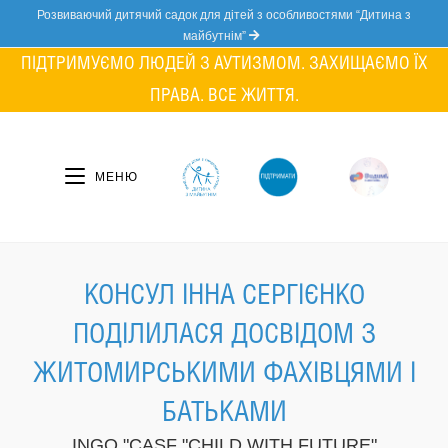
Skip
Розвиваючий дитячий садок для дітей з особливостями “Дитина з
to
майбутнім”
content
ПІДТРИМУЄМО ЛЮДЕЙ З АУТИЗМОМ. ЗАХИЩАЄМО ЇХ
ПРАВА. ВСЕ ЖИТТЯ.
МЕНЮ
КОНСУЛ ІННА СЕРГІЄНКО
ПОДІЛИЛАСЯ ДОСВІДОМ З
ЖИТОМИРСЬКИМИ ФАХІВЦЯМИ І
БАТЬКАМИ
INGO "CASF "CHILD WITH FUTURE"