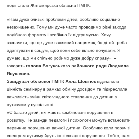
події стала Житомирська обласна ПМПК.
«Нам дуже близькі проблеми дітей, особливо соціально
незахищених. Тому ми дуже часто проводимо різні заходи
подібного формату і всебічно їх підтримуємо. Хочу
зазначити, що це дуже важливий напрямок, бо дітей треба
адаптувати в соціум, щоб вони себе вільно почували. Я
думаю, що ми спільно робимо дуже добру справу», –
говорить
голова Богунського районного ради Людмила
Янушевич.
Завідувач обласної ПМПК Алла Шовтюк
відзначила
цінність семінару в рамках обміну досвідом та підкреслила
важливість зміни світоглядного ставлення до дитини з
аутизмом у суспільстві.
«Є багато дітей, які мають комбіновані порушення в
розвитку. Не завжди педагоги і психологи можуть встановити
первинне порушення важкої дитини. Особливо коли поруч зі
спектром аутизму йдуть інші складні порушення. Тобто, нам