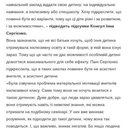
навчальний заклад віддати свою дитину: на індивідуальне
навчання, в інклюзивну або спецшколу. Хочу підкреслити, що
повинні бути всі варіанти, тому що ці діти різні і за розвитком,
і за можливостями», –
підводить підсумки Консул Інна
Сергієнко.
Вона зазначила, що не всі батьки хочуть, щоб їхня дитина
отримувала інклюзивну освіту в такій формі, в якій вона існує
зараз. Тому що це часто не дає можливості особливій дитині
домогтися максимального для себе ефекту. Пані Сергієнко
підкреслила, що в таких школах повинен бути не асистент
вчителя, а асистент дитини.
«Була озвучена проблема матеріальної мотивації вчителів
інклюзивної класу. Саме тому вони не хочуть возитися з
такою дитиною. Дуже добре, що люди зараз цікавляться, що
вони отримують навіть ті невеликі знання, які можна
отримати на подібному семінарі. У них вже виникає
розуміння, як підходити до такої дитини, чому вона так
поводиться. І, що важливо, зникає негатив. Бо якщо людина