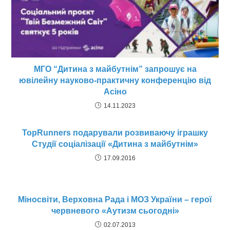
МГО “Дитина з майбутнім” запрошує на
ювілейну науково-практичну конференцію від
Асіно
14.11.2023
TopRunners подарували розвиваючу іграшку
Студії соціалізації «Дитина з майбутнім»
17.09.2016
Міносвіти, Верховна Рада і МОЗ України – герої
червневого «Аутизм сьогодні»
02.07.2013