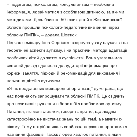
– педагогам, психологам, консультантам – необхідна
інформація, як займатися з особливою дитиною, за якими
методиками. Десь близько 50 таких дітей з Житомирської
області пройшли психолого-педагогічне вивчення через
обласну ПМПК», – додала Шовтюк.
Під час семінару Інна Сергієнко звернула увагу слухачів і на
теоретичні аспекти аутизму, і на практичні методи адаптації
особливих дітей до життя в суспільстві. Вона узагальнила
світовий досвід і донесла до аудиторії інформацію про
корисні заняття, підходи й рекомендації для виховання і
навчання дітей з аутизмом.
«Я як представник міжнародної організації дуже рада, що
нас починають запрошувати та обласні ПМПК. Це свідчить
про позитивні зрушення в боротьбі з проблемою аутизму.
Питання, які мені ставили, говорять про те, що людям
катастрофічно не вистачає знань по цій темі, а навчити їх
нікому. Тому потрібна якась серйозна державна програма з
навчання фахівців. Також людей хвилює питання, в який