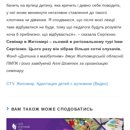
бачить на вулиці дитину, яка кричить і дивно себе поводить,
у неї може виникнути негативне ставлення до такого
хлопчика чи дівчинки. Я сподіваюся, що після моєї лекції
таке відбуватися не буде, тому що педагоги будуть розуміти
хоча б приблизно, що відбувається», – сказала Сергієнко.
Семінар в Житомирі – сьомий в регіональному турі Інни
Сергієнко. Цього разу він зібрав більше сотні слухачів.
Фонд «Дитина з майбутнім» дякує Житомирській обласній
ПМПК і його завідуючій Аллі Шовтюк за організацію
семінару.
СTV. Житомир. Адаптация детей с аутизмом (Видео)
ВАМ ТАКОЖ МОЖЕ СПОДОБАТИСЬ