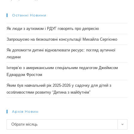
Останні Новини
Як люди з аутизмом і РДУГ говорять про депресію
Запрошуємо на безкоштовні консультації Михайла Сергієнко
Як допомогти дитині відновлювати ресурс: погляд аутичної
людини
Інтерв’ю з американським спеціальним педагогом Джеймсом
Едвардом Фростом
Яким був навчальний рік 2025-2026 у садочку для дітей з
особливостями розвитку “Дитина з майбутнім”
Архів Новин
Архів
Обрати місяць
новин