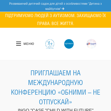
Skip
Розвиваючий дитячий садок для дітей з особливостями “Дитина з
to
майбутнім”
content
ПІДТРИМУЄМО ЛЮДЕЙ З АУТИЗМОМ. ЗАХИЩАЄМО ЇХ
ПРАВА. ВСЕ ЖИТТЯ.
МЕНЮ
ПРИГЛАШАЕМ НА
МЕЖДУНАРОДНУЮ
КОНФЕРЕНЦИЮ «ОБНИМИ – НЕ
ОТПУСКАЙ»
INGO "CASF "CHILD WITH FUTURE"