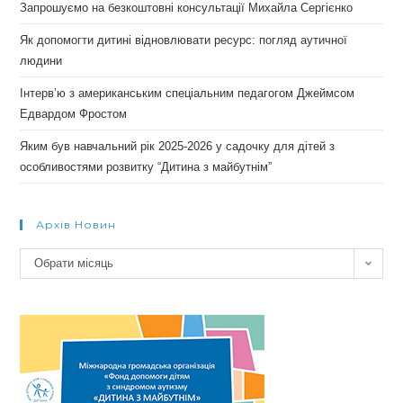
Запрошуємо на безкоштовні консультації Михайла Сергієнко
Як допомогти дитині відновлювати ресурс: погляд аутичної
людини
Інтерв’ю з американським спеціальним педагогом Джеймсом
Едвардом Фростом
Яким був навчальний рік 2025-2026 у садочку для дітей з
особливостями розвитку “Дитина з майбутнім”
Архів Новин
Архів
Обрати місяць
новин