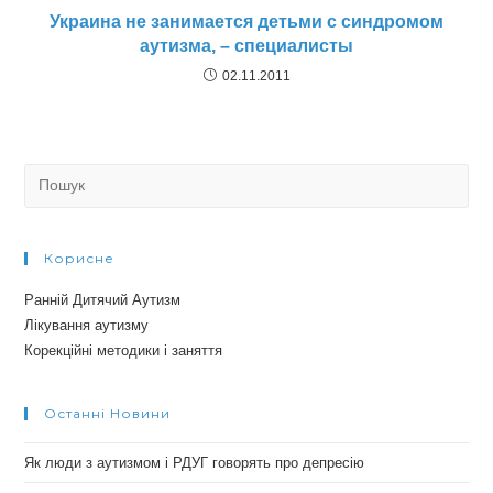
Украина не занимается детьми с синдромом
аутизма, – специалисты
02.11.2011
Search
for:
Корисне
Ранній Дитячий Аутизм
Лікування аутизму
Корекційні методики і заняття
Останні Новини
Як люди з аутизмом і РДУГ говорять про депресію