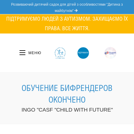
Skip
Розвиваючий дитячий садок для дітей з особливостями “Дитина з
to
майбутнім”
content
ПІДТРИМУЄМО ЛЮДЕЙ З АУТИЗМОМ. ЗАХИЩАЄМО ЇХ
ПРАВА. ВСЕ ЖИТТЯ.
МЕНЮ
ОБУЧЕНИЕ БИФРЕНДЕРОВ
ОКОНЧЕНО
INGO "CASF "CHILD WITH FUTURE"