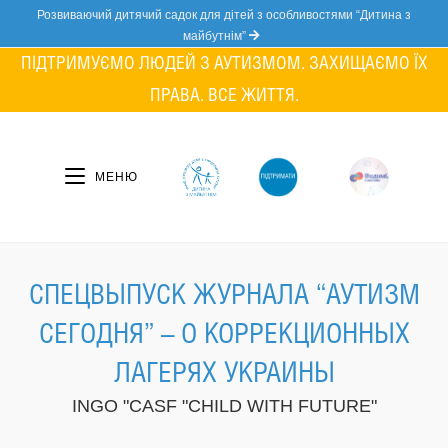
Skip
Розвиваючий дитячий садок для дітей з особливостями “Дитина з
to
майбутнім”
content
ПІДТРИМУЄМО ЛЮДЕЙ З АУТИЗМОМ. ЗАХИЩАЄМО ЇХ
ПРАВА. ВСЕ ЖИТТЯ.
МЕНЮ
СПЕЦВЫПУСК ЖУРНАЛА “АУТИЗМ
СЕГОДНЯ” – О КОРРЕКЦИОННЫХ
ЛАГЕРЯХ УКРАИНЫ
INGO "CASF "CHILD WITH FUTURE"