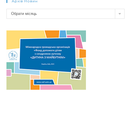
Архів Новин
Архів
Обрати місяць
новин