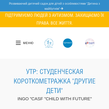
Skip
Розвиваючий дитячий садок для дітей з особливостями “Дитина з
to
майбутнім”
content
ПІДТРИМУЄМО ЛЮДЕЙ З АУТИЗМОМ. ЗАХИЩАЄМО ЇХ
ПРАВА. ВСЕ ЖИТТЯ.
МЕНЮ
УТР: СТУДЕНЧЕСКАЯ
КОРОТКОМЕТРАЖКА "ДРУГИЕ
ДЕТИ"
INGO "CASF "CHILD WITH FUTURE"