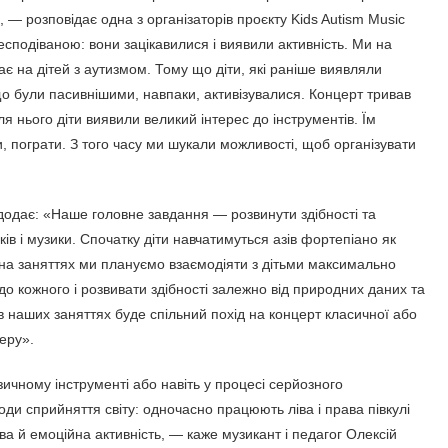
 — розповідає одна з організаторів проєкту Kids Autism Music
есподіваною: вони зацікавилися і виявили активність. Ми на
ає на дітей з аутизмом. Тому що діти, які раніше виявляли
що були пасивнішими, навпаки, активізувалися. Концерт тривав
сля нього діти виявили великий інтерес до інструментів. Їм
, пограти. З того часу ми шукали можливості, щоб організувати
 додає: «Наше головне завдання — розвинути здібності та
ів і музики. Спочатку діти навчатимуться азів фортепіано як
і на заняттях ми плануємо взаємодіяти з дітьми максимально
 до кожного і розвивати здібності залежно від природних даних та
 в наших заняттях буде спільний похід на концерт класичної або
перу».
зичному інструменті або навіть у процесі серйозного
ди сприйняття світу: одночасно працюють ліва і права півкулі
ова й емоційна активність, — каже музикант і педагог Олексій