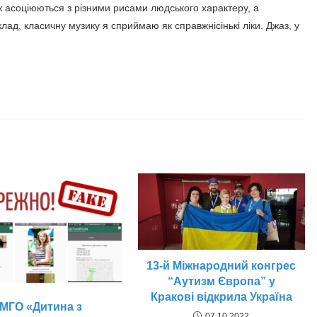
ж асоціюються з різними рисами людського характеру, а
лад, класичну музику я сприймаю як справжнісінькі ліки. Джаз, у
13-й Міжнародний конгрес
“Аутизм Європа” у
Кракові відкрила Україна
МГО «Дитина з
07.10.2022