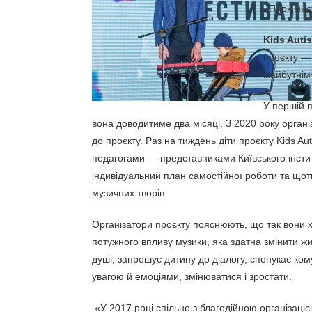
«Парк мис
Kids Auti
проєкту —
майбутнім»
У першій п
вона доводитиме два місяці. З 2020 року органі
до проєкту. Раз на тиждень діти проєкту Kids 
педагогами — представниками Київського інститу
індивідуальний план самостійної роботи та щот
музичних творів.
Організатори проєкту пояснюють, що так вони хо
потужного впливу музики, яка здатна змінити ж
душі, запрошує дитину до діалогу, спонукає кому
увагою й емоціями, змінюватися і зростати.
«У 2017 році спільно з благодійною організаціє