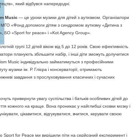
тецтв», який відбувся напередодні.
sm Music
— це уроки музики для дітей з аутизмом. Організатори
 МГО «Фонд допомоги дітям з синдромом аутизму «Дитина з
, БО «Sport for peace» і «Kot Agency Group».
ілотній групі 12 дітей віком від 5 до 12 років. Свою ефективність
затори планують збільшити набір, і інші діти зможуть долучитися
Autism Music індивідуально займатимуться з професійними
ту музики ім. Р. Глієра і консерваторії, отримають
ижневі завдання з прослуховування класичних і сучасних
чуть привернути увагу суспільства і батьків особливих дітей до
иття кожного на краще. Вона проникає у найглибші сховки мозку і
нікувати, цікавитися, відгукуватися, вчитися, керувати своєю
ю Sport for Peace ми вирішили піти на серйозний експеримент і