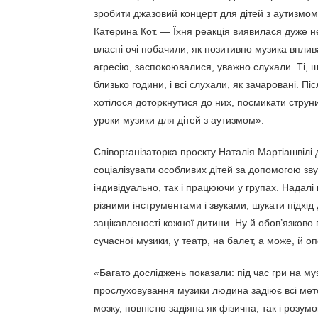
зробити джазовий концерт для дітей з аутизмом,
Катерина Кот. — Їхня реакція виявилася дуже н
власні очі побачили, як позитивно музика вплив
агресію, заспокоювалися, уважно слухали. Ті, 
близько години, і всі слухали, як зачаровані. Пі
хотілося доторкнутися до них, посмикати струни
уроки музики для дітей з аутизмом».
Співорганізаторка проєкту Наталія Мартіашвілі
соціалізувати особливих дітей за допомогою звук
індивідуально, так і працюючи у групах. Надал
різними інструментами і звуками, шукати підхід
зацікавленості кожної дитини. Ну й обов’язково
сучасної музики, у театр, на балет, а може, й о
«Багато досліджень показали: під час гри на му
прослуховування музики людина задіює всі мето
мозку, повністю задіяна як фізична, так і розум