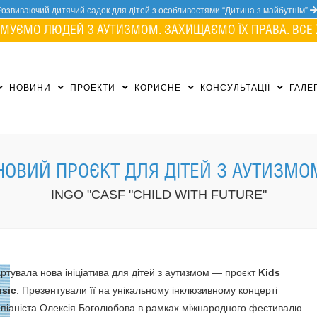
Розвиваючий дитячий садок для дітей з особливостями “Дитина з майбутнім”
МУЄМО ЛЮДЕЙ З АУТИЗМОМ. ЗАХИЩАЄМО ЇХ ПРАВА. ВСЕ 
НОВИНИ
ПРОЕКТИ
КОРИСНЕ
КОНСУЛЬТАЦІЇ
ГАЛЕ
 НОВИЙ ПРОЄКТ ДЛЯ ДІТЕЙ З АУТИЗМОМ
INGO "CASF "CHILD WITH FUTURE"
артувала нова ініціатива для дітей з аутизмом — проєкт
Kids
usic
. Презентували її на унікальному інклюзивному концерті
 піаніста Олексія Боголюбова в рамках міжнародного фестивалю