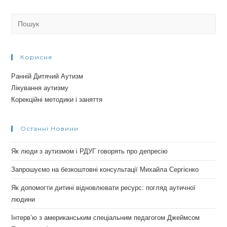
Search
for:
Корисне
Ранній Дитячий Аутизм
Лікування аутизму
Корекційні методики і заняття
Останні Новини
Як люди з аутизмом і РДУГ говорять про депресію
Запрошуємо на безкоштовні консультації Михайла Сергієнко
Як допомогти дитині відновлювати ресурс: погляд аутичної
людини
Інтерв’ю з американським спеціальним педагогом Джеймсом