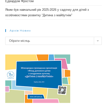
Едвардом Фростом
Яким був навчальний рік 2025-2026 у садочку для дітей з
особливостями розвитку “Дитина з майбутнім”
Архів Новин
Архів
Обрати місяць
новин