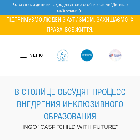
Skip
Розвиваючий дитячий садок для дітей з особливостями “Дитина з
to
майбутнім”
content
ПІДТРИМУЄМО ЛЮДЕЙ З АУТИЗМОМ. ЗАХИЩАЄМО ЇХ
ПРАВА. ВСЕ ЖИТТЯ.
МЕНЮ
В СТОЛИЦЕ ОБСУДЯТ ПРОЦЕСС
ВНЕДРЕНИЯ ИНКЛЮЗИВНОГО
ОБРАЗОВАНИЯ
INGO "CASF "CHILD WITH FUTURE"