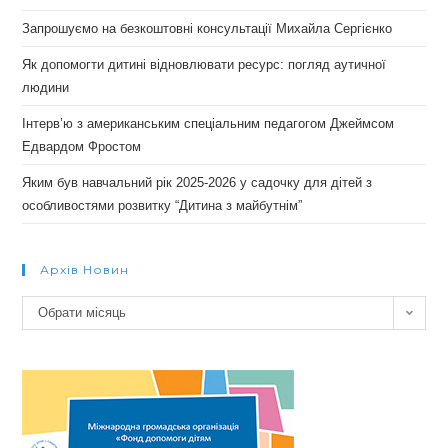
Запрошуємо на безкоштовні консультації Михайла Сергієнко
Як допомогти дитині відновлювати ресурс: погляд аутичної
людини
Інтерв’ю з американським спеціальним педагогом Джеймсом
Едвардом Фростом
Яким був навчальний рік 2025-2026 у садочку для дітей з
особливостями розвитку “Дитина з майбутнім”
Архів Новин
Архів
Обрати місяць
новин