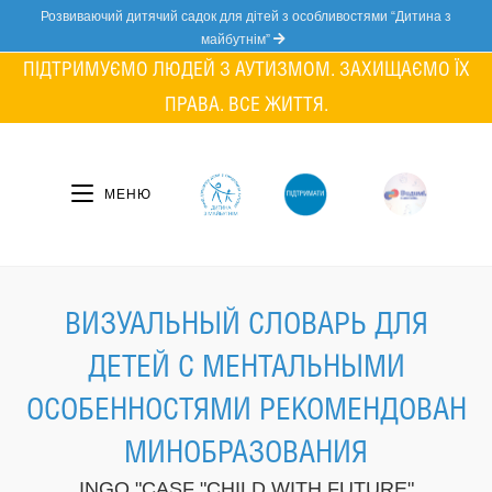
Skip
Розвиваючий дитячий садок для дітей з особливостями “Дитина з
to
майбутнім”
content
ПІДТРИМУЄМО ЛЮДЕЙ З АУТИЗМОМ. ЗАХИЩАЄМО ЇХ
ПРАВА. ВСЕ ЖИТТЯ.
МЕНЮ
ВИЗУАЛЬНЫЙ СЛОВАРЬ ДЛЯ
ДЕТЕЙ С МЕНТАЛЬНЫМИ
ОСОБЕННОСТЯМИ РЕКОМЕНДОВАН
МИНОБРАЗОВАНИЯ
INGO "CASF "CHILD WITH FUTURE"