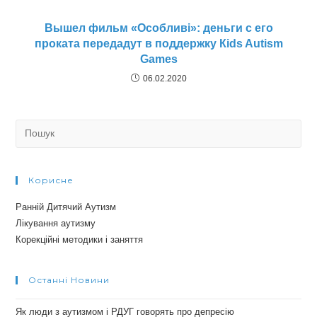
Вышел фильм «Особливі»: деньги с его
проката передадут в поддержку Кids Autism
Games
06.02.2020
Search
for:
Корисне
Ранній Дитячий Аутизм
Лікування аутизму
Корекційні методики і заняття
Останні Новини
Як люди з аутизмом і РДУГ говорять про депресію