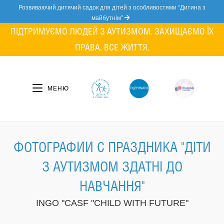
Skip
Розвиваючий дитячий садок для дітей з особливостями “Дитина з
to
майбутнім”
content
ПІДТРИМУЄМО ЛЮДЕЙ З АУТИЗМОМ. ЗАХИЩАЄМО ЇХ
ПРАВА. ВСЕ ЖИТТЯ.
МЕНЮ
ФОТОГРАФИИ С ПРАЗДНИКА "ДІТИ
З АУТИЗМОМ ЗДАТНІ ДО
НАВЧАННЯ"
INGO "CASF "CHILD WITH FUTURE"