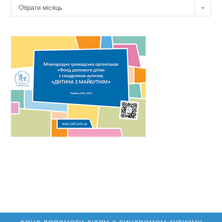
Архів
Обрати місяць
новин