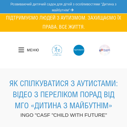
Skip
Розвиваючий дитячий садок для дітей з особливостями “Дитина з
to
майбутнім”
content
ПІДТРИМУЄМО ЛЮДЕЙ З АУТИЗМОМ. ЗАХИЩАЄМО ЇХ
ПРАВА. ВСЕ ЖИТТЯ.
МЕНЮ
ЯК СПІЛКУВАТИСЯ З АУТИСТАМИ:
ВІДЕО З ПЕРЕЛІКОМ ПОРАД ВІД
МГО «ДИТИНА З МАЙБУТНІМ»
INGO "CASF "CHILD WITH FUTURE"