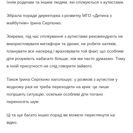
їхнім родичам та іншим людям, які спілкуються з аутистами.
Зібрала поради директорка з розвитку МГО «Дитина з
майбутнім» Ірина Сергієнко.
Зокрема, під час спілкування з аутистами рекомендують не
використовувати метафори та ідіоми, не робити натяків,
планувати все наперед і враховувати той факт, що особливі
діти розуміють набагато більше, ніж ми часто думаємо. Тому
в їхній присутності не слід говорити зайвого.
Також Ірина Сергієнко наголошує: у розмові з аутистом у
жодному разі не треба переходити на крик: це лише
погіршить ситуацію, оскільки особливі діти погано
переносять шум.
Ці та ще багато інших порад ви можете переглянути на
відео.