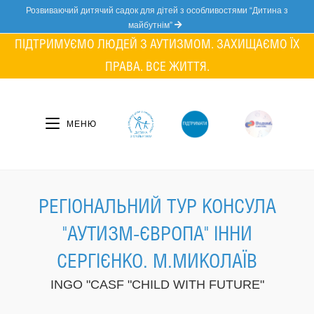
Skip
Розвиваючий дитячий садок для дітей з особливостями “Дитина з
to
майбутнім”
content
ПІДТРИМУЄМО ЛЮДЕЙ З АУТИЗМОМ. ЗАХИЩАЄМО ЇХ
ПРАВА. ВСЕ ЖИТТЯ.
МЕНЮ
РЕГІОНАЛЬНИЙ ТУР КОНСУЛА
"АУТИЗМ-ЄВРОПА" ІННИ
СЕРГІЄНКО. М.МИКОЛАЇВ
INGO "CASF "CHILD WITH FUTURE"