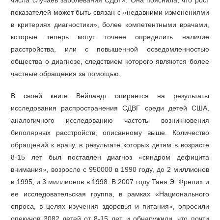
числа случаев заболевания СДВГ». Она пояснила, что рост
показателей может быть связан с «недавними изменениями
в критериях диагностики», более компетентными врачами,
которые теперь могут точнее определить наличие
расстройства, или с повышенной осведомленностью
общества о диагнозе, следствием которого являются более
частные обращения за помощью.
В своей книге Вейландт опирается на результаты
исследования распространения СДВГ среди детей США,
аналогичного исследованию частоты возникновения
биполярных расстройств, описанному выше. Количество
обращений к врачу, в результате которых детям в возрасте
8-15 лет был поставлен диагноз «синдром дефицита
внимания», возросло с 950000 в 1990 году, до 2 миллионов
в 1995, и 3 миллионов в 1998. В 2007 году Таня Э. Фрелих и
ее исследовательская группа, в рамках «Национального
опроса, в целях изучения здоровья и питания», опросили
опекунов 3082 детей от 8-15 лет, и обнаружили, что почти