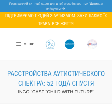
Skip
Розвиваючий дитячий садок для дітей з особливостями “Дитина з
to
майбутнім”
content
ПІДТРИМУЄМО ЛЮДЕЙ З АУТИЗМОМ. ЗАХИЩАЄМО ЇХ
ПРАВА. ВСЕ ЖИТТЯ.
МЕНЮ
РАССТРОЙСТВА АУТИСТИЧЕСКОГО
СПЕКТРА: 52 ГОДА СПУСТЯ
INGO "CASF "CHILD WITH FUTURE"