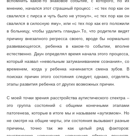
вспомнить какое-то знаковое событие, с которого, по их
мнению, начался этот страшный процесс : «с тех пор как он
свалился с пирса и чуть было не утонул», «с тех пор как он
свалился в силосную яму», или «с тех пор как его положили
в больницу, чтобы удалить гланды».То, что родители видят
причину внезапного регресса своего, вроде бы нормально
развивающегося, ребенка в каком-то событии, вполне
естественно. Даун определял время начала этого процесса,
который назвал «невольным затуманиванием сознания», со
временем, когда у ребенка начинается смена зубов. В
поисках причин этого состояния следует, однако, отделять
этапы развития ребенка от других возможных причин.
С моей точки зрения расстройства аутистического спектра –
это группа состояний с общими конечными этапами
патогенеза, которые в итоге мы и называем «аутизмом». Но
не смотря на общие черты, эти состояния вызывают разные
причины, точно так же как целый ряд факторов:
генетические нарушения, нарушения обмена веществ,