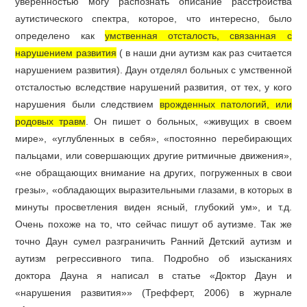
уверенностью могу распознать описание расстройства
аутистического спектра, которое, что интересно, было
определено как
умственная отсталость, связанная с
нарушением развития
( в наши дни аутизм как раз считается
нарушением развития). Даун отделял больных с умственной
отсталостью вследствие нарушений развития, от тех, у кого
нарушения были следствием
врожденных патологий, или
родовых травм
. Он пишет о больных, «живущих в своем
мире», «углубленных в себя», «постоянно перебирающих
пальцами, или совершающих другие ритмичные движения»,
«не обращающих внимание на других, погруженных в свои
грезы», «обладающих выразительными глазами, в которых в
минуты просветления виден ясный, глубокий ум», и т.д.
Очень похоже на то, что сейчас пишут об аутизме. Так же
точно Даун сумел разграничить Ранний Детский аутизм и
аутизм регрессивного типа. Подробно об изысканиях
доктора Дауна я написал в статье «Доктор Даун и
«нарушения развития»» (Трефферт, 2006) в журнале